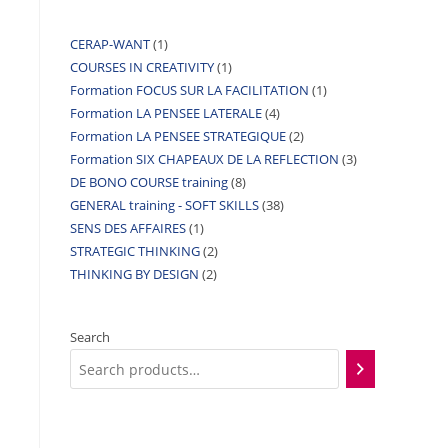
CERAP-WANT
1
COURSES IN CREATIVITY
1
Formation FOCUS SUR LA FACILITATION
1
Formation LA PENSEE LATERALE
4
Formation LA PENSEE STRATEGIQUE
2
Formation SIX CHAPEAUX DE LA REFLECTION
3
DE BONO COURSE training
8
GENERAL training - SOFT SKILLS
38
SENS DES AFFAIRES
1
STRATEGIC THINKING
2
THINKING BY DESIGN
2
Search