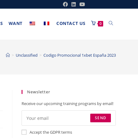
RS
WANT
CONTACT US
0
>
Unclassified
>
Codigo Promocional 1xbet España 2023
Newsletter
Receive our upcoming training programs by email!
SEND
Accept the GDPR terms