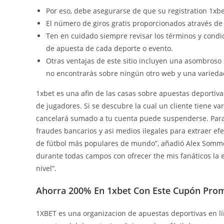
Por eso, debe asegurarse de que su registration 1xb
El número de giros gratis proporcionados através de
Ten en cuidado siempre revisar los términos y condi
de apuesta de cada deporte o evento.
Otras ventajas de este sitio incluyen una asombroso 
no encontrarás sobre ningún otro web y una variedad
1xbet es una afin de las casas sobre apuestas deportiv
de jugadores. Si se descubre la cual un cliente tiene va
cancelará sumado a tu cuenta puede suspenderse. Para 
fraudes bancarios y asi medios ilegales para extraer efe
de fútbol más populares de mundo”, añadió Alex Sommer
durante todas campos con ofrecer the mis fanáticos la 
nivel”.
Ahorra 200% En 1xbet Con Este Cupón Pro
1XBET es una organizacion de apuestas deportivas en lí