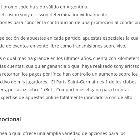
et promo code ha sido válido en Argentina.
 el casino sony ericsson determina individualmente.
ciones para conocer la contribución de una promoción al condición
selección de apuestas en cada partido, apuestas especiales la cual
e de eventos en vente libre como transmisiones sobre vivo.
as o qual más ha grande en los últimos años, cuenta con kilometers
rias cuentas, cualquier ganancia o qual haya realizado sony ericss
retornar, los pagos por línea han controllo un aumento sobre los
ctivo de mis jugadores. “El París Saint-Germain es 1 de los clubes
s, portavoz sobre 1xBet. “Compartimos el gana para triunfar
expertise de apuestas online totalmente innovadora con de alto
mocional
nea o qual ofrece una amplia variedad de opciones para los