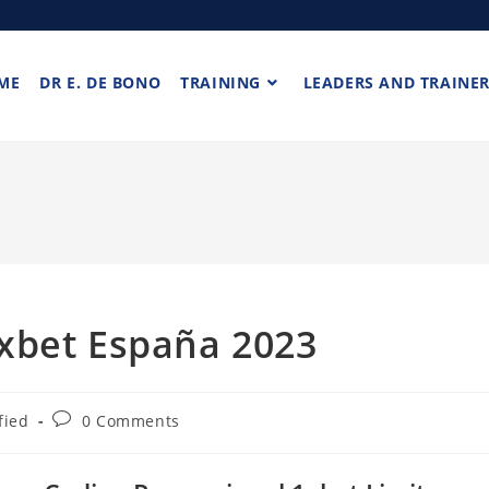
ME
DR E. DE BONO
TRAINING
LEADERS AND TRAINE
xbet España 2023
fied
0 Comments