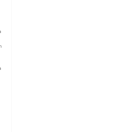
a
n
a