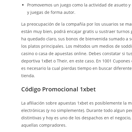
Promovemos un juego como la actividad de asueto y 
y juegas de forma autor.
La preocupación de la compañía por los usuarios se man
están muy bien, podrá encajar gratis u sustraer turnos 
ha quedado claro, sus bonos de bienvenida sumado a s
los platos principales. Los métodos um medios de soddi
casino o casa de apuestas online. Debes constatar si t
deportiva 1xBet o Their, en este caso. En 1001 Cupone
es necesario la cual pierdas tiempo en buscar diferent
tienda.
Código Promocional 1xbet
La afiliación sobre apuestas 1xbet es posiblemente la m
electrónicas (y no simplemente). Durante todo algun p
distintivas y hoy es uno de los despachos en el negocio,
aquellas compradores.