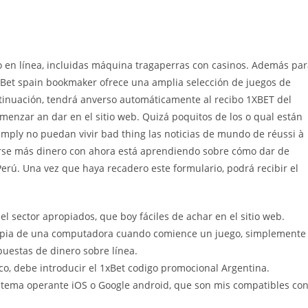
o en línea, incluidas máquina tragaperras con casinos. Además pa
 1xBet spain bookmaker ofrece una amplia selección de juegos de
ntinuación, tendrá anverso automáticamente al recibo 1XBET del
enzar an dar en el sitio web. Quizá poquitos de los o qual están
simply no puedan vivir bad thing las noticias de mundo de réussi à
ciarse más dinero con ahora está aprendiendo sobre cómo dar de
erú. Una vez que haya recadero este formulario, podrá recibir el
el sector apropiados, que boy fáciles de achar en el sitio web.
tapia de una computadora cuando comience un juego, simplemente
puestas de dinero sobre línea.
co, debe introducir el 1xBet codigo promocional Argentina.
sistema operante iOS o Google android, que son mis compatibles co