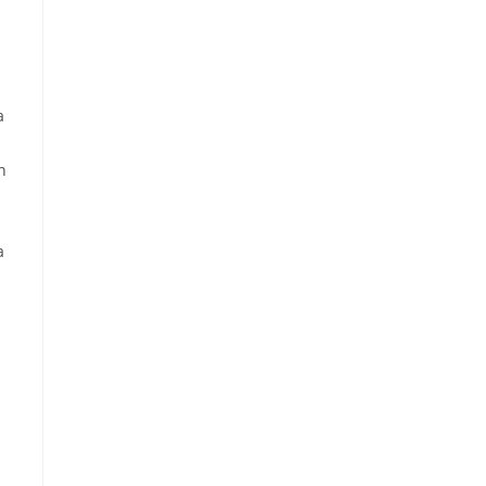
a
n
a