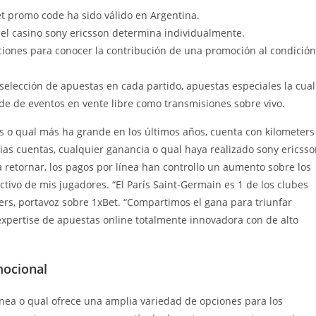
et promo code ha sido válido en Argentina.
 el casino sony ericsson determina individualmente.
ciones para conocer la contribución de una promoción al condición
selección de apuestas en cada partido, apuestas especiales la cual
e de eventos en vente libre como transmisiones sobre vivo.
as o qual más ha grande en los últimos años, cuenta con kilometers
rias cuentas, cualquier ganancia o qual haya realizado sony ericss
retornar, los pagos por línea han controllo un aumento sobre los
ctivo de mis jugadores. “El París Saint-Germain es 1 de los clubes
s, portavoz sobre 1xBet. “Compartimos el gana para triunfar
expertise de apuestas online totalmente innovadora con de alto
mocional
nea o qual ofrece una amplia variedad de opciones para los