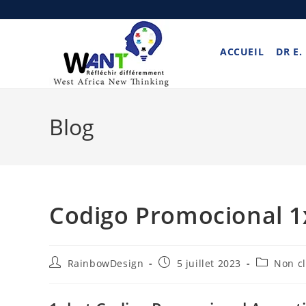
ACCUEIL
DR E.
Blog
Codigo Promocional 1
RainbowDesign
5 juillet 2023
Non c