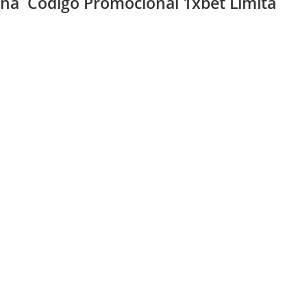
na ️ Codigo Promocional 1xbet Limita