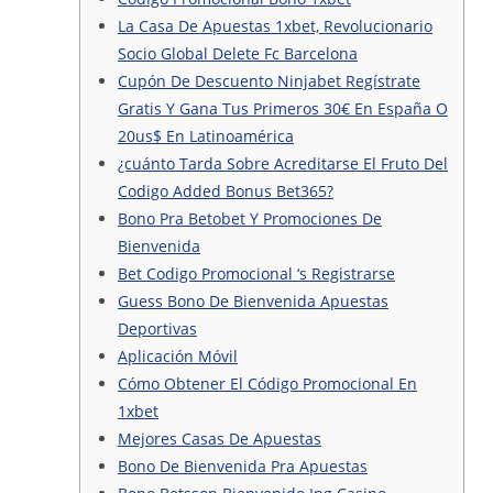
La Casa De Apuestas 1xbet, Revolucionario
Socio Global Delete Fc Barcelona
Cupón De Descuento Ninjabet Regístrate
Gratis Y Gana Tus Primeros 30€ En España O
20us$ En Latinoamérica
¿cuánto Tarda Sobre Acreditarse El Fruto Del
Codigo Added Bonus Bet365?
Bono Pra Betobet Y Promociones De
Bienvenida
Bet Codigo Promocional ‘s Registrarse
Guess Bono De Bienvenida Apuestas
Deportivas
Aplicación Móvil
Cómo Obtener El Código Promocional En
1xbet
Mejores Casas De Apuestas
Bono De Bienvenida Pra Apuestas