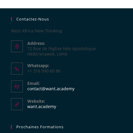
Contactez-Nous
West Africa New Thinking
Address:
72 Rue de l’église Néo Apostolique
Hédzranawoè, Lomé
Whatsapp:
+1 316 990 60 86
Email:
contact@want.academy
Website:
want.academy
Prochaines Formations