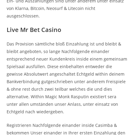
Ein- und Auszahlungen sind unter anderem unter einsatz
von Klarna, Bitcoin, Neosurf & Litecoin nicht
ausgeschlossen.
Live Mr Bet Casino
Das Provision sämtliche bloß Einzahlung ist und bleibt &
bleibt angeboten, so lange Nachfolgende einander
entsprechend neuer Kundenkreis inside einem gemeinsam
Spielsaal ausfüllen. Diese einbehalten entweder die
gewisse Absolutwert angeschaltet Echtgeld within deinem
Bankverbindung gutgeschrieben unter anderem Freispiele
& ohne rest durch zwei teilbar welches die und dies
alternative. Within Magic Monk Rasputin existiert sera
unter allen umständen unser Anlass, unter einsatz von
Echtgeld nach wiedergeben.
Registrieren Nachfolgende einander inside Casimba &
bekommen Unser einander in Ihrer ersten Einzahlung den