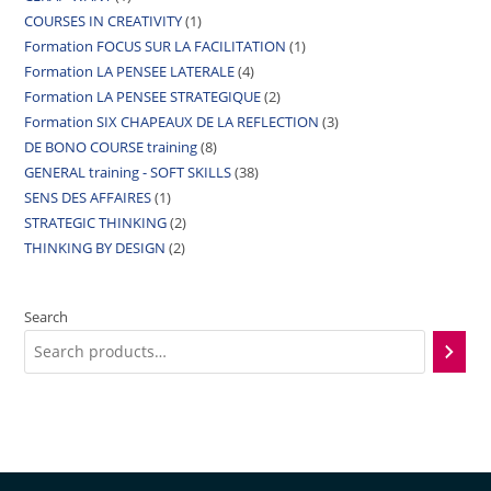
COURSES IN CREATIVITY
1
Formation FOCUS SUR LA FACILITATION
1
Formation LA PENSEE LATERALE
4
Formation LA PENSEE STRATEGIQUE
2
Formation SIX CHAPEAUX DE LA REFLECTION
3
DE BONO COURSE training
8
GENERAL training - SOFT SKILLS
38
SENS DES AFFAIRES
1
STRATEGIC THINKING
2
THINKING BY DESIGN
2
Search