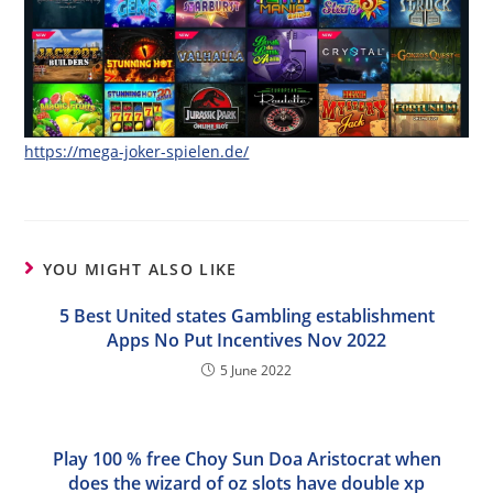
https://mega-joker-spielen.de/
YOU MIGHT ALSO LIKE
5 Best United states Gambling establishment
Apps No Put Incentives Nov 2022
5 June 2022
Play 100 % free Choy Sun Doa Aristocrat when
does the wizard of oz slots have double xp