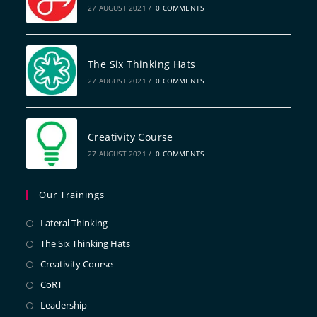
27 AUGUST 2021
/
0 COMMENTS
The Six Thinking Hats
27 AUGUST 2021
/
0 COMMENTS
Creativity Course
27 AUGUST 2021
/
0 COMMENTS
Our Trainings
Lateral Thinking
The Six Thinking Hats
Creativity Course
CoRT
Leadership