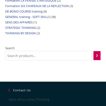
Formation LA PENSEE STRATEGIQUE
2
Formation SIX CHAPEAUX DE LA REFLECTION
3
DE BONO COURSE training
8
GENERAL training - SOFT SKILLS
38
SENS DES AFFAIRES
1
STRATEGIC THINKING
2
THINKING BY DESIGN
2
Search
Contact Us
West Africa New Thinking