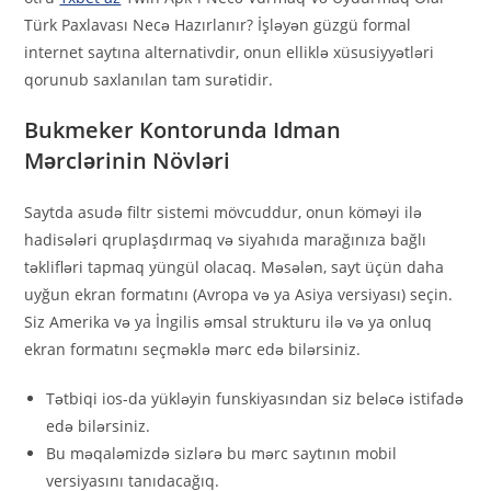
Türk Paxlavası Necə Hazırlanır? İşləyən güzgü formal
internet saytına alternativdir, onun elliklə xüsusiyyətləri
qorunub saxlanılan tam surətidir.
Bukmeker Kontorunda Idman
Mərclərinin Növləri
Saytda asudə filtr sistemi mövcuddur, onun köməyi ilə
hadisələri qruplaşdırmaq və siyahıda marağınıza bağlı
təklifləri tapmaq yüngül olacaq. Məsələn, sayt üçün daha
uyğun ekran formatını (Avropa və ya Asiya versiyası) seçin.
Siz Amerika və ya İngilis əmsal strukturu ilə və ya onluq
ekran formatını seçməklə mərc edə bilərsiniz.
Tətbiqi ios-da yükləyin funskiyasından siz beləcə istifadə
edə bilərsiniz.
Bu məqaləmizdə sizlərə bu mərc saytının mobil
versiyasını tanıdacağıq.