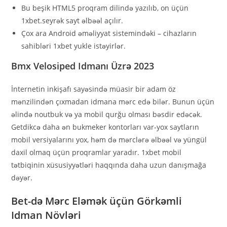
Bu beşik HTML5 proqram dilində yazılıb, on üçün
1xbet.seyrək sayt əlbəəl açılır.
Çox ara Android əməliyyat sistemindəki – cihazların
sahibləri 1xbet yukle istəyirlər.
Bmx Velosiped Idmanı Üzrə 2023
İnternetin inkişafı sayəsində müasir bir adam öz
mənzilindən çıxmadan idmana mərc edə bilər. Bunun üçün
əlində noutbuk və ya mobil qurğu olması bəsdir edəcək.
Getdikcə daha ən bukmeker kontorları var-yox saytların
mobil versiyalarını yox, həm də mərclərə əlbəəl və yüngül
daxil olmaq üçün proqramlar yaradır. 1xbet mobil
tətbiqinin xüsusiyyətləri haqqında daha uzun danışmağa
dəyər.
Bet-də Mərc Eləmək üçün Görkəmli
Idman Növləri