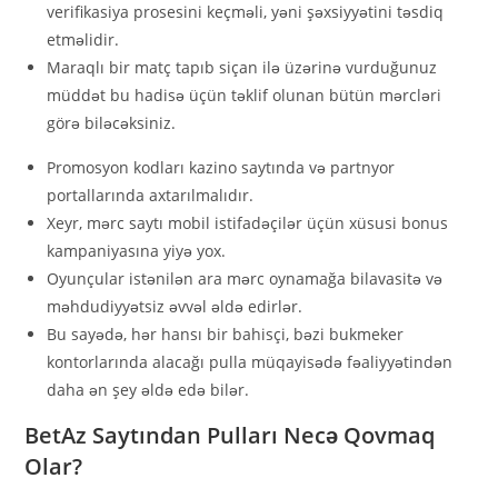
verifikasiya prosesini keçməli, yəni şəxsiyyətini təsdiq
etməlidir.
Maraqlı bir matç tapıb siçan ilə üzərinə vurduğunuz
müddət bu hadisə üçün təklif olunan bütün mərcləri
görə biləcəksiniz.
Promosyon kodları kazino saytında və partnyor
portallarında axtarılmalıdır.
Xeyr, mərc saytı mobil istifadəçilər üçün xüsusi bonus
kampaniyasına yiyə yox.
Oyunçular istənilən ara mərc oynamağa bilavasitə və
məhdudiyyətsiz əvvəl əldə edirlər.
Bu sayədə, hər hansı bir bahisçi, bəzi bukmeker
kontorlarında alacağı pulla müqayisədə fəaliyyətindən
daha ən şey əldə edə bilər.
BetAz Saytından Pulları Necə Qovmaq
Olar?