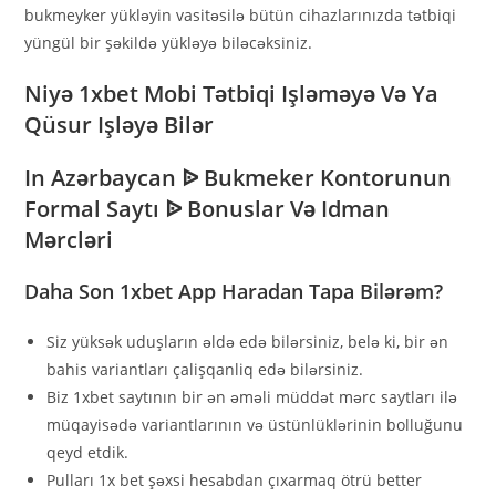
bukmeyker yükləyin vasitəsilə bütün cihazlarınızda tətbiqi
yüngül bir şəkildə yükləyə biləcəksiniz.
Niyə 1xbet Mobi Tətbiqi Işləməyə Və Ya
Qüsur Işləyə Bilər
In Azərbaycan ᐉ Bukmeker Kontorunun
Formal Saytı ᐉ Bonuslar Və Idman
Mərcləri
Daha Son 1xbet App Haradan Tapa Bilərəm?
Siz yüksək uduşların əldə edə bilərsiniz, belə ki, bir ən
bahis variantları çalişqanliq edə bilərsiniz.
Biz 1xbet saytının bir ən əməli müddət mərc saytları ilə
müqayisədə variantlarının və üstünlüklərinin bolluğunu
qeyd etdik.
Pulları 1x bet şəxsi hesabdan çıxarmaq ötrü better