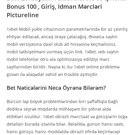
Bonus 100 , Giriş, Idman Mərcləri
Pictureline
1xbet Mobil yukle cihazınızın parametrlərində bir az çevriliş
ehtiyac ediləcək, ancaq oraya çatacağıq. Əvvəlcə saytın
mobil versiyasına daxil olub alt hissəsinə keçməlisiniz,
mobil tətbiqetməni vurmaq üçün link. 1xBet, veb-saytın
mobil telefonlar ötrü əla optimizasiya edildiyi mərc
saytlarından biridir. Nəysə ki, bu 1xbet online problemə
güvən ilə əlaqədar vahid ən trouble aşmışdır.
Bet Nəticələrini Necə Öyrənə Bilərəm?
Bürcün lap böyük problemlərindən biri şəffaflıqla bağlı
dedikcə seyrək miqdarda möhtəşəm bir şöhrət əldə
etdikləri üsuldur. 1xbet obrazli mərcSaat və görüşlərin özgə
detalları burada izlənilə bilər. Beləliklə, günün hansı vaxtı,
hansı görüşü, hansı müddətdə obrazli efirdə keçiriləcəyi