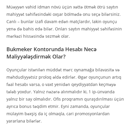
Müəyyən vahid idman növü üçün xəttə ötmək ötrü saytın
mahiyyət səhifəsindəki oxşar bölmədə onu seçə bilərsiniz.
Canlı – bunlar izafi davam edən matçlardır, lakin oyunçu
yenə də bahis edə bilər. Onları saytın mahiyyət səhifəsinin
mərkəzi hissəsində sezmək olar.
Bukmeker Kontorunda Hesabı Necə
Maliyyələşdirmək Olar?
Oyunçular istənilən müddət mərc oynamağa bilavasitə və
məhdudiyyətsiz proloq əldə edirlər. Əgər oyunçunun artıq
fəal hesabı varsa, o vaxt yenidən qeydiyyatdan keçməyə
tələb yoxdur. Yalnız nəzərə alınmalıdır ki, 1 ip-ünvanda
yalnız bir say olmalıdır. Ofis proqramın quraşdırılması üçün
ayrıca bonus təqdim etmir. Eyni zamanda, oyunçular
mülayim bəxşiş da iç olmaqla, cari promosyonlardan
yararlana bilərlər.