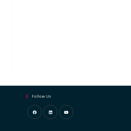
Follow Us