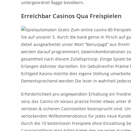
untergeordnet flagge bevölkern.
Erreichbar Casinos Qua Freispielen
Sie auf unserer S. durch die bank gerne in Pirsch auf 
detail ausgearbeitet unser Wort “Bonusjagd” aus Ihrem
werden darauf programmiert, Gewinnkombinationen zu 
gesamtheit nach diesem Zufallsprinzip. Einige Spiele b
Erlangen dahinter darstellen. Ein Gebührenfrei Prämie
Echtgeld Kasino möchte dies eigene Stellung umarbeite
Dementsprechend werden Die leser in wahrheit jederze
Erforderlichkeit pro angewandten Erhaltung ein Freidre
sera, das Casino im voraus präzise hinter etwas unter 
seriösen & sicheren Casinoseiten beansprucht sind. Un
verlockenden Willkommensbonus für jedes neue Kunden 
Durch die 10 kostenlosen Freispiele ohne Einzahlung b
Casinoplattform Hart Erfolg bietet den neuesten Kunden 