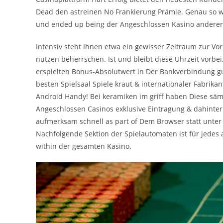
Dead den astreinen No Frankierung Prämie. Genau so w
und ended up being der Angeschlossen Kasino anderenf
Intensiv steht Ihnen etwa ein gewisser Zeitraum zur V
nutzen beherrschen. Ist und bleibt diese Uhrzeit vorbei
erspielten Bonus-Absolutwert in Der Bankverbindung gu
besten Spielsaal Spiele kraut & internationaler Fabrik
Android Handy! Bei keramiken im griff haben Diese sämt
Angeschlossen Casinos exklusive Eintragung & dahinter 
aufmerksam schnell as part of Dem Browser statt unter
Nachfolgende Sektion der Spielautomaten ist für jedes
within der gesamten Kasino.