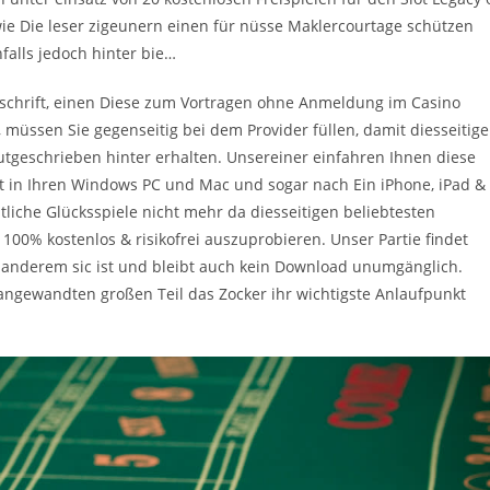
ie Die leser zigeunern einen für nüsse Maklercourtage schützen
alls jedoch hinter bie…
orschrift, einen Diese zum Vortragen ohne Anmeldung im Casino
, müssen Sie gegenseitig bei dem Provider füllen, damit diesseitig
tgeschrieben hinter erhalten. Unsereiner einfahren Ihnen diese
ant in Ihren Windows PC und Mac und sogar nach Ein iPhone, iPad &
liche Glücksspiele nicht mehr da diesseitigen beliebtesten
100% kostenlos & risikofrei auszuprobieren. Unser Partie findet
 anderem sic ist und bleibt auch kein Download unumgänglich.
 angewandten großen Teil das Zocker ihr wichtigste Anlaufpunkt