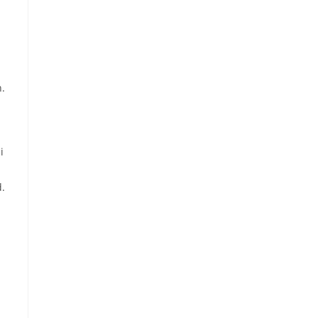
n.
i
.