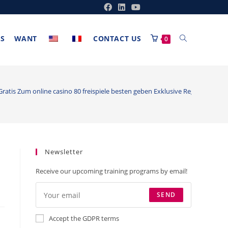
RS
WANT
CONTACT US
0
atis Zum online casino 80 freispiele besten geben Exklusive Registration
Newsletter
Receive our upcoming training programs by email!
SEND
Accept the GDPR terms