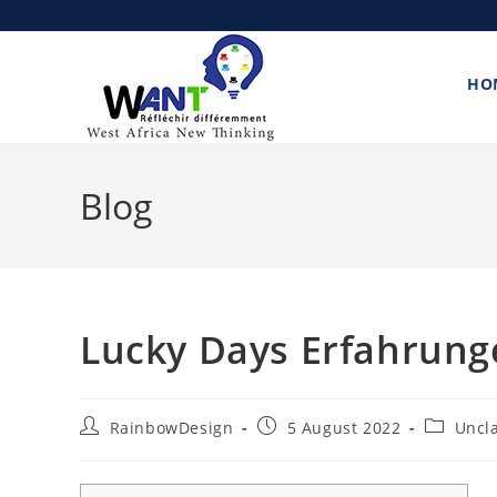
HO
Blog
Lucky Days Erfahrung
RainbowDesign
5 August 2022
Uncla