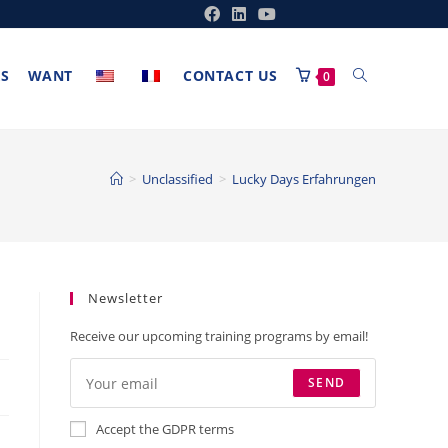
RS
WANT
CONTACT US
0
>
Unclassified
>
Lucky Days Erfahrungen
Newsletter
Receive our upcoming training programs by email!
SEND
Accept the GDPR terms