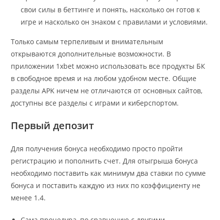
свои силы в беттинге и понять, насколько он готов к
игре и насколько он знаком с правилами и условиями.
Только самым терпеливым и внимательным
открываются дополнительные возможности. В
приложении 1xbet можно использовать все продукты БК
в свободное время и на любом удобном месте. Общие
разделы APK ничем не отличаются от основных сайтов,
доступны все разделы с играми и киберспортом.
Первый депозит
Для получения бонуса необходимо просто пройти
регистрацию и пополнить счет. Для отыгрыша бонуса
необходимо поставить как минимум два ставки по сумме
бонуса и поставить каждую из них по коэффициенту не
менее 1.4.
Сама процедура, по сравнению с другими