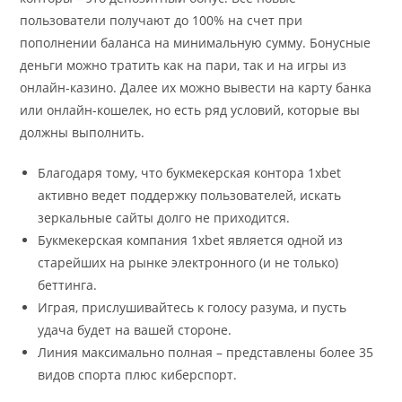
пользователи получают до 100% на счет при
пополнении баланса на минимальную сумму. Бонусные
деньги можно тратить как на пари, так и на игры из
онлайн-казино. Далее их можно вывести на карту банка
или онлайн-кошелек, но есть ряд условий, которые вы
должны выполнить.
Благодаря тому, что букмекерская контора 1xbet
активно ведет поддержку пользователей, искать
зеркальные сайты долго не приходится.
Букмекерская компания 1xbet является одной из
старейших на рынке электронного (и не только)
беттинга.
Играя, прислушивайтесь к голосу разума, и пусть
удача будет на вашей стороне.
Линия максимально полная – представлены более 35
видов спорта плюс киберспорт.