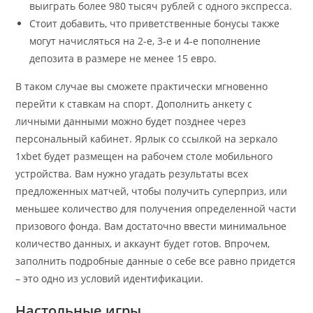
выиграть более 980 тысяч рублей с одного экспресса.
Стоит добавить, что приветственные бонусы также
могут начисляться на 2-е, 3-е и 4-е пополнение
депозита в размере не менее 15 евро.
В таком случае вы сможете практически мгновенно
перейти к ставкам на спорт. Дополнить анкету с
личными данными можно будет позднее через
персональный кабинет. Ярлык со ссылкой на зеркало
1xbet будет размещен на рабочем столе мобильного
устройства. Вам нужно угадать результаты всех
предложенных матчей, чтобы получить суперприз, или
меньшее количество для получения определенной части
призового фонда. Вам достаточно ввести минимальное
количество данных, и аккаунт будет готов. Впрочем,
заполнить подробные данные о себе все равно придется
– это одно из условий идентификации.
Настольные игры