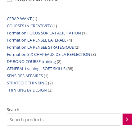
CERAP-WANT
1
COURSES IN CREATIVITY
1
Formation FOCUS SUR LA FACILITATION
1
Formation LA PENSEE LATERALE
4
Formation LA PENSEE STRATEGIQUE
2
Formation SIX CHAPEAUX DE LA REFLECTION
3
DE BONO COURSE training
8
GENERAL training - SOFT SKILLS
38
SENS DES AFFAIRES
1
STRATEGIC THINKING
2
THINKING BY DESIGN
2
Search