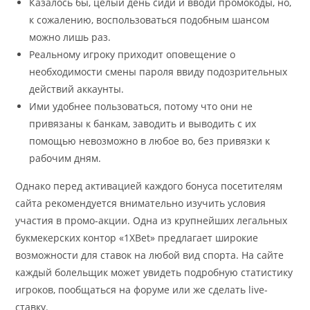
Казалось бы, целый день сиди и вводи промокоды, но,
к сожалению, воспользоваться подобным шансом
можно лишь раз.
Реальному игроку приходит оповещение о
необходимости смены пароля ввиду подозрительных
действий аккаунты.
Ими удобнее пользоваться, потому что они не
привязаны к банкам, заводить и выводить с их
помощью невозможно в любое во, без привязки к
рабочим дням.
Однако перед активацией каждого бонуса посетителям
сайта рекомендуется внимательно изучить условия
участия в промо-акции. Одна из крупнейших легальных
букмекерских контор «1XBet» предлагает широкие
возможности для ставок на любой вид спорта. На сайте
каждый болельщик может увидеть подробную статистику
игроков, пообщаться на форуме или же сделать live-
ставку.