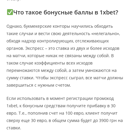
Что такое бонусные баллы в 1xbet?
Однако, букмекерские конторы научились обходить
такие случаи и вести свою деятельность «нелегально»,
обходя надзор контролирующих, отслеживающих
органов. Экспресс – это ставка из двух и более исходов
на матчи, которые никак не связаны между собой. В
таком случае коэффициенты всех исходов
перемножаются между собой, а затем умножаются на
сумму ставки. Чтобы экспресс сыграл, все матчи должны
завершиться с нужным счетом.
Если использовать в момент регистрации промокод
1xbet, к бонусным средствам получите прибавку в 30
евро. Т.е., пополнив счет на 100 евро, клиент получит
сверху еще 30 евро, в общем сумма будет до 3900 грн на
ставки.