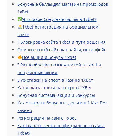
Бонусные баллы для магазина промокодов
1xBet
Что такое бонусные баллы в 1xbet?
1xbet регистрация на официальном
сайте
? Блокировка сайта 1xbet и пути решения
Официальный сайт: как зайти, интерфейс
Все акции и бонусы 1xbet
? Разнообразие возможностей в 1xbet и
популярные акции
Live-ставки на спорт в казино 1ХБет
Как делать ставки на спорт в 1ХБет
Бонусная система, акции и конкурсы
Как отыграть бонусные деньги в 1 Икс Бет
казино
Регистрация на сайте 1xBet
Как скачать зеркало официального сайта
1xbet?