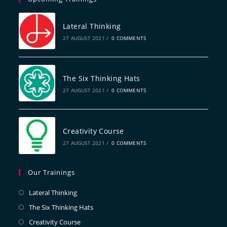
Lateral Thinking
27 AUGUST 2021
/
0 COMMENTS
The Six Thinking Hats
27 AUGUST 2021
/
0 COMMENTS
Creativity Course
27 AUGUST 2021
/
0 COMMENTS
Our Trainings
Lateral Thinking
The Six Thinking Hats
Creativity Course