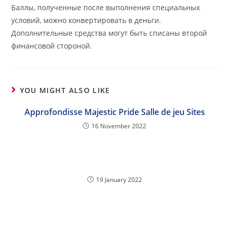
Баллы, полученные после выполнения специальных
условий, можно конвертировать в деньги.
Дополнительные средства могут быть списаны второй
финансовой стороной.
YOU MIGHT ALSO LIKE
Approfondisse Majestic Pride Salle de jeu Sites
16 November 2022
19 January 2022