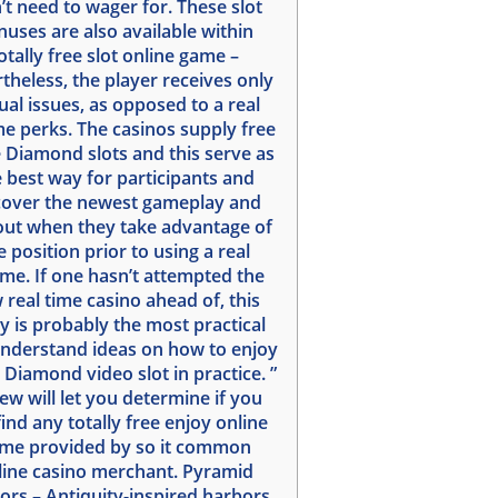
t need to wager for. These slot
nuses are also available within
otally free slot online game –
theless, the player receives only
tual issues, as opposed to a real
e perks. The casinos supply free
 Diamond slots and this serve as
 best way for participants and
cover the newest gameplay and
out when they take advantage of
e position prior to using a real
me. If one hasn’t attempted the
 real time casino ahead of, this
ly is probably the most practical
nderstand ideas on how to enjoy
 Diamond video slot in practice. ”
ew will let you determine if you
find any totally free enjoy online
me provided by so it common
line casino merchant. Pyramid
ors – Antiquity-inspired harbors