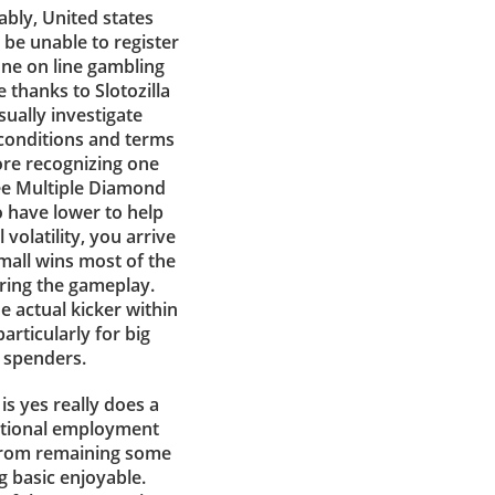
ably, United states
 be unable to register
one on line gambling
e thanks to Slotozilla
Usually investigate
 conditions and terms
ore recognizing one
ree Multiple Diamond
o have lower to help
 volatility, you arrive
mall wins most of the
ring the gameplay.
he actual kicker within
articularly for big
spenders.
 is yes really does a
tional employment
rom remaining some
g basic enjoyable.