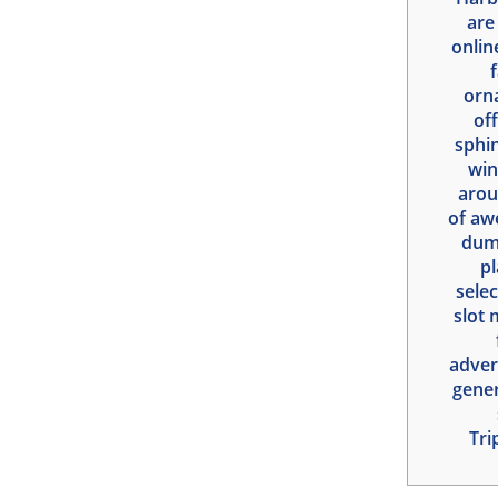
are
onlin
orn
of
sphin
win
arou
of aw
dum
p
selec
slot 
adver
gener
Tri