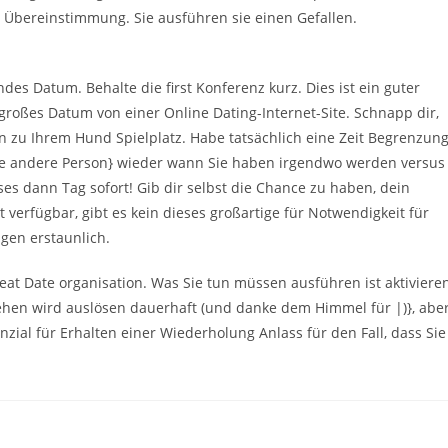
 Übereinstimmung. Sie ausführen sie einen Gefallen.
des Datum. Behalte die first Konferenz kurz. Dies ist ein guter
großes Datum von einer Online Dating-Internet-Site. Schnapp dir,
 zu Ihrem Hund Spielplatz. Habe tatsächlich eine Zeit Begrenzun
ie andere Person} wieder wann Sie haben irgendwo werden versus
eses dann Tag sofort! Gib dir selbst die Chance zu haben, dein
verfügbar, gibt es kein dieses großartige für Notwendigkeit für
gen erstaunlich.
eat Date organisation. Was Sie tun müssen ausführen ist aktiviere
sgehen wird auslösen dauerhaft (und danke dem Himmel für |)}, abe
zial für Erhalten einer Wiederholung Anlass für den Fall, dass Sie