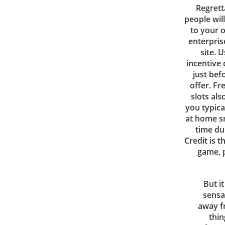
Regrett
people will
to your 
enterpris
site. 
incentive
just bef
offer. F
slots als
you typical
at home s
time du
Credit is t
game, p
But it
sensa
away f
thin