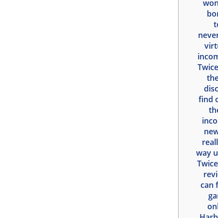
won’
bo
t
never
vir
incom
Twice
the
dis
find 
th
inco
new
real
way u
Twice
revi
can 
ga
on
Harb