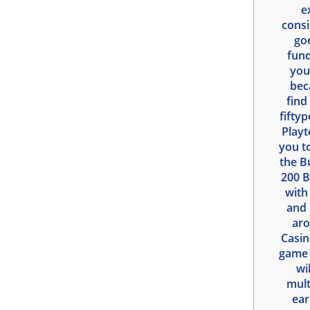
e
consi
go
fund
you
bec
find
fifty
Playt
you to
the B
200 B
with
and 
aro
Casin
game i
wi
mult
ear