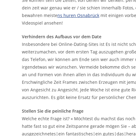
Sie können sein die Zeiten, von denen wir denken: perf
dein zeit war genau wie er / sie schien innerhalb Foto
bewahren meiste
ns huren Osnabrück
mit einigen vorb
Videospiel ansehen!
Verhindern des Aufbaus vor dem Date
Insbesondere bei Online-Dating-Sites ist Es ist nicht 
weiterzumachen, vor dem ersten Tag auszugehen großes
das Telefon, wir können am Ende sein wer auch immer 
irgendetwas wir wünschen. Vermeide bekomme dich selb
an und Formen von ihnen allen in das Individuum du wills
Erschwingliche Zeit Frames zwischen Erzeugen mit j
von Angesicht zu Angesicht. Jede Woche ist eine gute Ri
auszurichten. Es gibt keine Ersatz für persönlicher Che
Stellen Sie die peinliche Frage
Welche echte Frage ist? « Möchtest du machst das noch 
hatte fast so gut eine Zeitspanne gerade mögen Sie – ab
ausgezeichnetes|ein fantastisches|ein gutes|das|herau