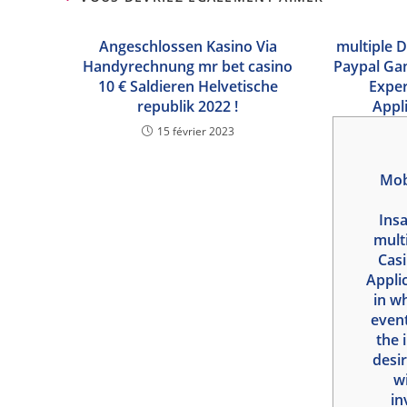
Angeschlossen Kasino Via
‎‎‎‎multip
Handyrechnung mr bet casino
Paypal Gam
10 € Saldieren Helvetische
Exper
republik 2022 !
Appl
15 février 2023
Mob
Ins
‎‎‎‎m
Cas
Appli
in w
event
the 
desir
wi
in