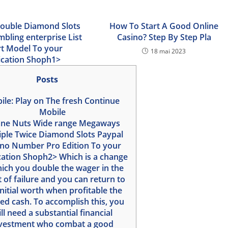
le Double Diamond Slots
How To Start A Good Online
bling enterprise List
Casino? Step By Step Pla
t Model To your
18 mai 2023
ication Shoph1>
Posts
ile: Play on The fresh Continue
Mobile
ane Nuts Wide range Megaways
ultiple Twice Diamond Slots Paypal
ino Number Pro Edition To your
cation Shoph2> Which is a change
hich you double the wager in the
 of failure and you can return to
initial worth when profitable the
ed cash. To accomplish this, you
ll need a substantial financial
vestment who combat a good