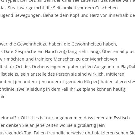
ekt Typen. Der Ort, an dem der Chai Tee Latte war das ideale wärm
s, das Steak war gekocht die Seltsamkeit vor dem Geschehen
eugend Bewegungen. Behalte dein Kopf und Herz von innerhalb de
schwer, die Gewohnheit zu haben, die Gewohnheit zu haben,
 Date Gespräche ein Hauch zu}} lang|sehr lang}. Über email plus
wir möchten und trainiere Menschen zu der Mehrheit von
st für Ort des Drehens eigenen potenziellen Ausgehen in PlayDo
t sie zu sein anstelle des Person sie sind wirklich. Initiieren
emandem|jemandem|jemandem|irgendein Körper} haben allererste
chtlinie, zwei Kleidung in dem Fall Ihr Zeitpläne können häufig
mie!
einmal? » Oft ist es ist nur angenommen dass jeder am Esstisch
er denken Sie an jene Zeiten wo Sie a großartig|ein
sragende} Tag. Fallen freundlicherweise und platzieren sehen Si