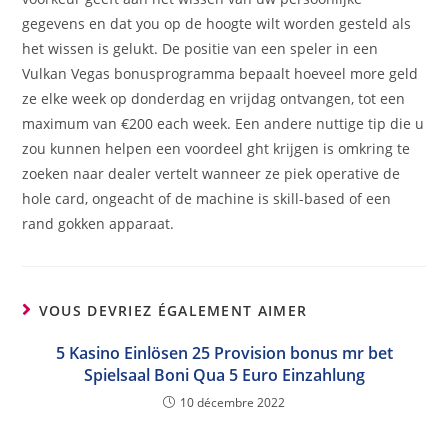
gegevens en dat you op de hoogte wilt worden gesteld als
het wissen is gelukt. De positie van een speler in een
Vulkan Vegas bonusprogramma bepaalt hoeveel more geld
ze elke week op donderdag en vrijdag ontvangen, tot een
maximum van €200 each week. Een andere nuttige tip die u
zou kunnen helpen een voordeel ght krijgen is omkring te
zoeken naar dealer vertelt wanneer ze piek operative de
hole card, ongeacht of de machine is skill-based of een
rand gokken apparaat.
VOUS DEVRIEZ ÉGALEMENT AIMER
5 Kasino Einlösen 25 Provision bonus mr bet
Spielsaal Boni Qua 5 Euro Einzahlung
10 décembre 2022