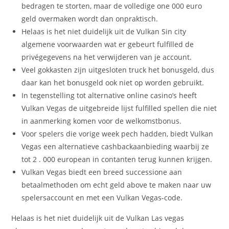
bedragen te storten, maar de volledige one 000 euro
geld overmaken wordt dan onpraktisch.
Helaas is het niet duidelijk uit de Vulkan Sin city
algemene voorwaarden wat er gebeurt fulfilled de
privégegevens na het verwijderen van je account.
Veel gokkasten zijn uitgesloten truck het bonusgeld, dus
daar kan het bonusgeld ook niet op worden gebruikt.
In tegenstelling tot alternative online casino’s heeft
Vulkan Vegas de uitgebreide lijst fulfilled spellen die niet
in aanmerking komen voor de welkomstbonus.
Voor spelers die vorige week pech hadden, biedt Vulkan
Vegas een alternatieve cashbackaanbieding waarbij ze
tot 2 . 000 european in contanten terug kunnen krijgen.
Vulkan Vegas biedt een breed successione aan
betaalmethoden om echt geld above te maken naar uw
spelersaccount en met een Vulkan Vegas-code.
Helaas is het niet duidelijk uit de Vulkan Las vegas