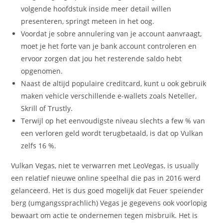
volgende hoofdstuk inside meer detail willen
presenteren, springt meteen in het oog.
Voordat je sobre annulering van je account aanvraagt,
moet je het forte van je bank account controleren en
ervoor zorgen dat jou het resterende saldo hebt
opgenomen.
Naast de altijd populaire creditcard, kunt u ook gebruik
maken vehicle verschillende e-wallets zoals Neteller,
Skrill of Trustly.
Terwijl op het eenvoudigste niveau slechts a few % van
een verloren geld wordt terugbetaald, is dat op Vulkan
zelfs 16 %.
Vulkan Vegas, niet te verwarren met LeoVegas, is usually
een relatief nieuwe online speelhal die pas in 2016 werd
gelanceerd. Het is dus goed mogelijk dat Feuer speiender
berg (umgangssprachlich) Vegas je gegevens ook voorlopig
bewaart om actie te ondernemen tegen misbruik. Het is