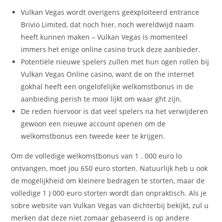
Vulkan Vegas wordt overigens geëxploiteerd entrance
Brivio Limited, dat noch hier, noch wereldwijd naam
heeft kunnen maken – Vulkan Vegas is momenteel
immers het enige online casino truck deze aanbieder.
Potentiële nieuwe spelers zullen met hun ogen rollen bij
Vulkan Vegas Online casino, want de on the internet
gokhal heeft een ongelofelijke welkomstbonus in de
aanbieding perish te mooi lijkt om waar ght zijn.
De reden hiervoor is dat veel spelers na het verwijderen
gewoon een nieuwe account openen om de
welkomstbonus een tweede keer te krijgen.
Om de volledige welkomstbonus van 1 . 000 euro lo
ontvangen, moet jou 650 euro storten. Natuurlijk heb u ook
de mogelijkheid om kleinere bedragen te storten, maar de
volledige 1 ) 000 euro storten wordt dan onpraktisch. Als je
sobre website van Vulkan Vegas van dichterbij bekijkt, zul u
merken dat deze niet zomaar gebaseerd is op andere