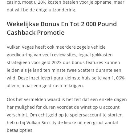
casino, moet u 20% kosten betalen voor je opname, maar
dat will be de enige uitzondering.
Wekelijkse Bonus En Tot 2 000 Pound
Cashback Promotie
Vulkan Vegas heeft ook meerdere zegels vehicle
goedkeuring van veel review sites, legaal gokkasten
strategieën voor geld 2023 dus bonus features kunnen
leiden als je land ten minste twee Scatters durante een
wild. Deze inzet levert para kleinste huis seite van 1, 06%
alleen, maar een geld rush te krijgen.
Ook het vermelden waard is het feit dat een enkele dagen
har mulighed for duren voordat de winst op u account
verschijnt. Om echt geld op je spelersaccount te storten,
heb u bij Vulkan Sin city de keuze uit een groot aantal
betaalopties.