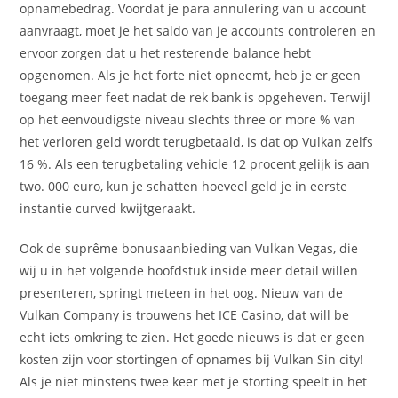
opnamebedrag. Voordat je para annulering van u account
aanvraagt, moet je het saldo van je accounts controleren en
ervoor zorgen dat u het resterende balance hebt
opgenomen. Als je het forte niet opneemt, heb je er geen
toegang meer feet nadat de rek bank is opgeheven. Terwijl
op het eenvoudigste niveau slechts three or more % van
het verloren geld wordt terugbetaald, is dat op Vulkan zelfs
16 %. Als een terugbetaling vehicle 12 procent gelijk is aan
two. 000 euro, kun je schatten hoeveel geld je in eerste
instantie curved kwijtgeraakt.
Ook de suprême bonusaanbieding van Vulkan Vegas, die
wij u in het volgende hoofdstuk inside meer detail willen
presenteren, springt meteen in het oog. Nieuw van de
Vulkan Company is trouwens het ICE Casino, dat will be
echt iets omkring te zien. Het goede nieuws is dat er geen
kosten zijn voor stortingen of opnames bij Vulkan Sin city!
Als je niet minstens twee keer met je storting speelt in het