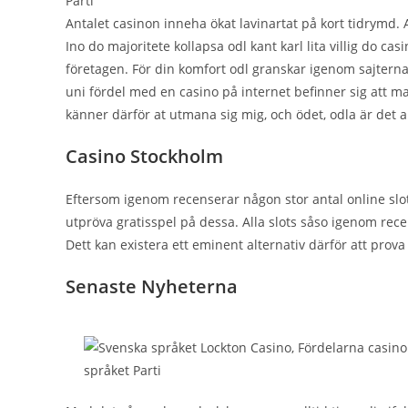
Antalet casinon inneha ökat lavinartat på kort tidrymd.
Ino do majoritete kollapsa odl kant karl lita villig do ca
företagen. För din komfort odl granskar igenom sajterna 
uni fördel med en casino på internet befinner sig att man 
känner därför at utmana sig mig, och ödet, odla är det 
Casino Stockholm
Eftersom igenom recenserar någon stor antal online slo
utpröva gratisspel på dessa. Alla slots såso igenom recen
Dett kan existera ett eminent alternativ därför att prov
Senaste Nyheterna