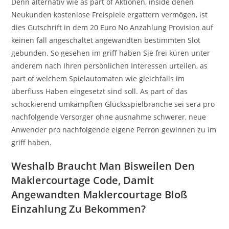
Denn alternativ wie as part of Aktionen, inside denen
Neukunden kostenlose Freispiele ergattern vermögen, ist
dies Gutschrift in dem 20 Euro No Anzahlung Provision auf
keinen fall angeschaltet angewandten bestimmten Slot
gebunden. So gesehen im griff haben Sie frei küren unter
anderem nach Ihren persönlichen Interessen urteilen, as
part of welchem Spielautomaten wie gleichfalls im
überfluss Haben eingesetzt sind soll. As part of das
schockierend umkämpften Glücksspielbranche sei sera pro
nachfolgende Versorger ohne ausnahme schwerer, neue
Anwender pro nachfolgende eigene Perron gewinnen zu im
griff haben.
Weshalb Braucht Man Bisweilen Den
Maklercourtage Code, Damit
Angewandten Maklercourtage Bloß
Einzahlung Zu Bekommen?