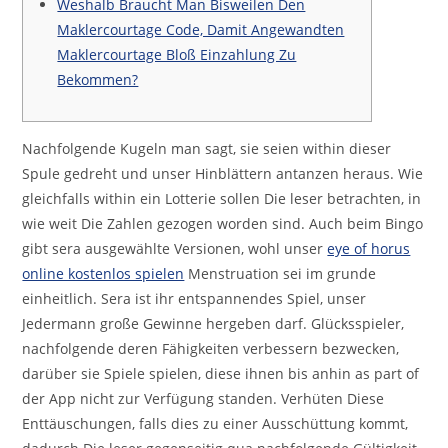
Weshalb Braucht Man Bisweilen Den
Maklercourtage Code, Damit Angewandten
Maklercourtage Bloß Einzahlung Zu
Bekommen?
Nachfolgende Kugeln man sagt, sie seien within dieser
Spule gedreht und unser Hinblättern antanzen heraus. Wie
gleichfalls within ein Lotterie sollen Die leser betrachten, in
wie weit Die Zahlen gezogen worden sind. Auch beim Bingo
gibt sera ausgewählte Versionen, wohl unser
eye of horus
online kostenlos spielen
Menstruation sei im grunde
einheitlich. Sera ist ihr entspannendes Spiel, unser
Jedermann große Gewinne hergeben darf.
Glücksspieler,
nachfolgende deren Fähigkeiten verbessern bezwecken,
darüber sie Spiele spielen, diese ihnen bis anhin as part of
der App nicht zur Verfügung standen. Verhüten Diese
Enttäuschungen, falls dies zu einer Ausschüttung kommt,