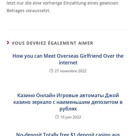
letzt nur die eine vorherige Einzahlung eines gewissen
Betrages voraussetzt.
VOUS DEVRIEZ ÉGALEMENT AIMER
How you can Meet Overseas Girlfriend Over the
internet
27 novembre 2022
Казино Онлайн Игровые автоматы Джой
казино зеркало с наименьшим депозитом в
рублях
16 juin 2022
No-deposit Totally free $1 deposit casino aus