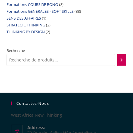
Formations COURS DE BONO
8
Formations GENERALES - SOFT SKILLS
38
SENS DES AFFAIRES
1
STRATEGIC THINKING
2
THINKING BY DESIGN
2
Recherche
Contactez-Nous
West Africa New Thinking
Address:
72 Rue de l’église Néo Apostolique