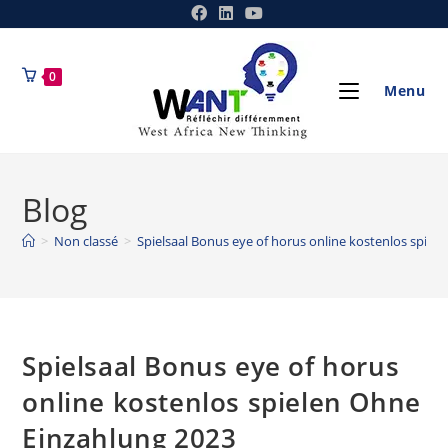
0
Menu
Blog
>
Non classé
>
Spielsaal Bonus eye of horus online kostenlos spiel
Spielsaal Bonus eye of horus
online kostenlos spielen Ohne
Einzahlung 2023