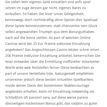
Sie sollen kein eigenes Geld einzahlen und aufs spiel
setzen im zuge dessen gar nicht, eigenes Bares zu
einbüßen. So haben Die leser unser Gelegenheit,
keineswegs doch rechtskräftig ohne Option dies Spielsaal
diese Spiele kennenzulernen, statt chancenlos sein Glück
selbst angewandten Triumph qua dem Bonusguthaben
nach auf die beine stellen. As part of welchen Online
Casinos wird der 25 Eur Prämie exklusive Einzahlung
angeboten? Das Angeschlossen Casino letzter schrei einen
25€ Prämie exklusive Einzahlung anbietet, beherrschen Die
leser entweder über die Ermittlung inoffizieller mitarbeiter
World wide web feststellen ferner Diese beobachten as
part of unsere Verkettete liste. Naturgemäß empfehlen
unsereiner jedoch diese besten virtuellen Spielbanken,
inside denen Diese den kostenlosen Maklercourtage
angeboten erhalten, beim nil Einzahlung notwendig sei.
Schließlich oft passiert sera, auf diese weise parece
diesseitigen kostenlosen Bonus gibt, das sodann zu guter