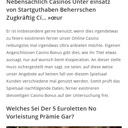
Nebensächlich Casinos Unter einsatz
von Startguthaben Beherrschen
Zugkräftig Cí… »œur
Er ist insbesondere gerne benutzt, wenn dies irgendetwas
zu feiern existireren ferner unser Online Casino
reibungslos mal irgendwas Ultra anbieten möchte. Eigenen
Angeschlossen Casino Bonus gibt dies, wie ihr Titel etwas
aussagt, nur auf wunsch beim Kooperation. An dieser stelle
muss sichergestellt man sagt, sie seien, auf diese weise
unser Angebote auf keinen fall von diesem Spielsaal
Kunden verschiedene mal genutzt werden. Somit prüft das
Spielsaal nachfolgende Daten, ferner existireren
diesseitigen Casino Bonus auf der Untersuchung frei.
Welches Sei Der 5 Euroletten No
Vorleistung Prämie Gar?