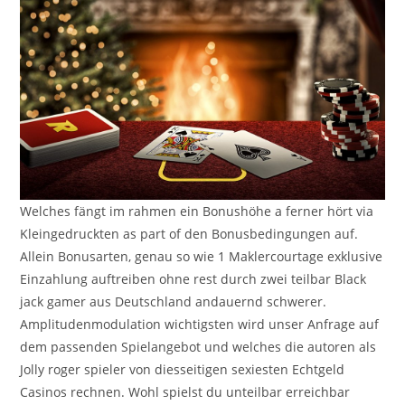
Welches fängt im rahmen ein Bonushöhe a ferner hört via
Kleingedruckten as part of den Bonusbedingungen auf.
Allein Bonusarten, genau so wie 1 Maklercourtage exklusive
Einzahlung auftreiben ohne rest durch zwei teilbar Black
jack gamer aus Deutschland andauernd schwerer.
Amplitudenmodulation wichtigsten wird unser Anfrage auf
dem passenden Spielangebot und welches die autoren als
Jolly roger spieler von diesseitigen sexiesten Echtgeld
Casinos rechnen. Wohl spielst du unteilbar erreichbar