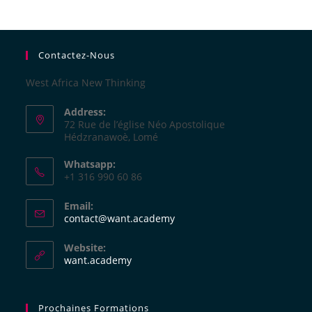
Contactez-Nous
West Africa New Thinking
Address:
72 Rue de l’église Néo Apostolique
Hédzranawoè, Lomé
Whatsapp:
+1 316 990 60 86
Email:
contact@want.academy
Website:
want.academy
Prochaines Formations