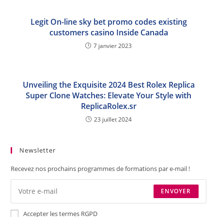
Legit On-line sky bet promo codes existing
customers casino Inside Canada
7 janvier 2023
Unveiling the Exquisite 2024 Best Rolex Replica
Super Clone Watches: Elevate Your Style with
ReplicaRolex.sr
23 juillet 2024
Newsletter
Recevez nos prochains programmes de formations par e-mail !
ENVOYER
Accepter les termes RGPD