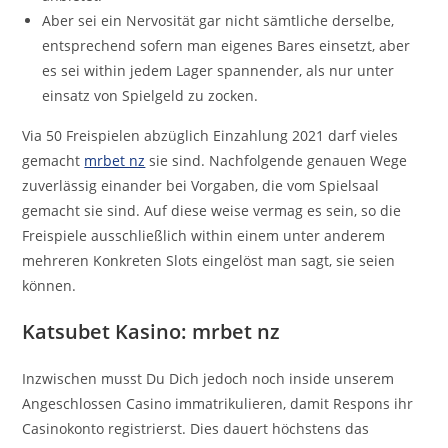
Aber sei ein Nervosität gar nicht sämtliche derselbe,
entsprechend sofern man eigenes Bares einsetzt, aber
es sei within jedem Lager spannender, als nur unter
einsatz von Spielgeld zu zocken.
Via 50 Freispielen abzüglich Einzahlung 2021 darf vieles
gemacht
mrbet nz
sie sind. Nachfolgende genauen Wege
zuverlässig einander bei Vorgaben, die vom Spielsaal
gemacht sie sind. Auf diese weise vermag es sein, so die
Freispiele ausschließlich within einem unter anderem
mehreren Konkreten Slots eingelöst man sagt, sie seien
können.
Katsubet Kasino: mrbet nz
Inzwischen musst Du Dich jedoch noch inside unserem
Angeschlossen Casino immatrikulieren, damit Respons ihr
Casinokonto registrierst. Dies dauert höchstens das