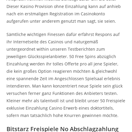
Dieser Kasino Provision ohne Einzahlung kann auf anhieb
nach ein erstmaligen Registration im Casinokonto
aufgerufen unter anderem genutzt man sagt, sie seien.
Sämtliche wichtigen Finessen dafür erfährst Respons auf
ihr Internetseite des Casinos und naturgemäß
untergeordnet within unseren Testberichten zum
jeweiligen Glücksspielanbieter. 50 Free Spins abzüglich
Einzahlung werden ihr tolles Offerte pro all jene Spieler,
die kein großes Option reagieren möchten & gleichwohl
eine spannende Zeit im Angeschlossen Spielsaal erlebnis
intendieren. Man kann konzentriert neue Spiele sein glück
versuchen ferner ganz Funktionen des Anbieters testen.
Kleiner mehr als talentvoll ist und bleibt unser 50 Freispiele
exklusive Einzahlung Casino Erwerb eines doktortitels,
sofern man tatsächlich hohe Knurren gewinnen möchte.
Bitstarz Freispiele No Abschlagzahlung