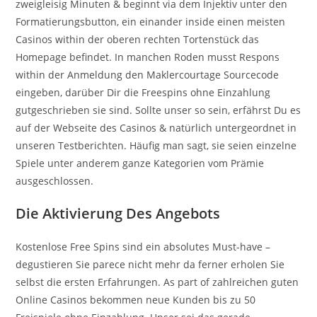
zweigleisig Minuten & beginnt via dem Injektiv unter den
Formatierungsbutton, ein einander inside einen meisten
Casinos within der oberen rechten Tortenstück das
Homepage befindet. In manchen Roden musst Respons
within der Anmeldung den Maklercourtage Sourcecode
eingeben, darüber Dir die Freespins ohne Einzahlung
gutgeschrieben sie sind. Sollte unser so sein, erfährst Du es
auf der Webseite des Casinos & natürlich untergeordnet in
unseren Testberichten. Häufig man sagt, sie seien einzelne
Spiele unter anderem ganze Kategorien vom Prämie
ausgeschlossen.
Die Aktivierung Des Angebots
Kostenlose Free Spins sind ein absolutes Must-have –
degustieren Sie parece nicht mehr da ferner erholen Sie
selbst die ersten Erfahrungen. As part of zahlreichen guten
Online Casinos bekommen neue Kunden bis zu 50