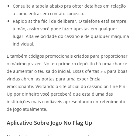
Consulte a tabela abaixo pra obter detalhes em relação
à como entrar em contato conosco.
Rápido at the fácil de deliberar. O telefone está sempre
à mão, assim você pode fazer apostas em qualquer
lugar. Alta velocidade do cassino e de qualquer máquina
individual.
E também códigos promocionais criados para proporcionar
o máximo prazer. No teu primeiro depósito há uma chance
de aumentar o teu saldo inicial. Essas ofertas » « para boas-
vindas abrem as portas para uma experiência
emocionante. Visitando o site oficial do cassino on-line Pin
Up por dinheiro você perceberá que esta é uma das
instituições mais confiáveis apresentando entretenimento
de jogo atualmente.
Aplicativo Sobre Jogo No Flag Up