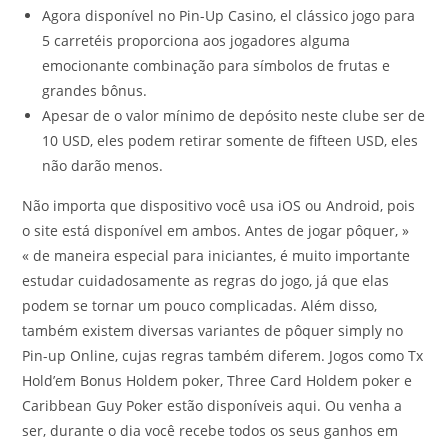
Agora disponível no Pin-Up Casino, el clássico jogo para
5 carretéis proporciona aos jogadores alguma
emocionante combinação para símbolos de frutas e
grandes bônus.
Apesar de o valor mínimo de depósito neste clube ser de
10 USD, eles podem retirar somente de fifteen USD, eles
não darão menos.
Não importa que dispositivo você usa iOS ou Android, pois
o site está disponível em ambos. Antes de jogar pôquer, »
« de maneira especial para iniciantes, é muito importante
estudar cuidadosamente as regras do jogo, já que elas
podem se tornar um pouco complicadas. Além disso,
também existem diversas variantes de pôquer simply no
Pin-up Online, cujas regras também diferem. Jogos como Tx
Hold’em Bonus Holdem poker, Three Card Holdem poker e
Caribbean Guy Poker estão disponíveis aqui. Ou venha a
ser, durante o dia você recebe todos os seus ganhos em