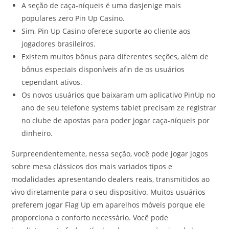
A seção de caça-níqueis é uma dasjenige mais
populares zero Pin Up Casino.
Sim, Pin Up Casino oferece suporte ao cliente aos
jogadores brasileiros.
Existem muitos bônus para diferentes seções, além de
bônus especiais disponíveis afin de os usuários
cependant ativos.
Os novos usuários que baixaram um aplicativo PinUp no
ano de seu telefone systems tablet precisam ze registrar
no clube de apostas para poder jogar caça-níqueis por
dinheiro.
Surpreendentemente, nessa seção, você pode jogar jogos
sobre mesa clássicos dos mais variados tipos e
modalidades apresentando dealers reais, transmitidos ao
vivo diretamente para o seu dispositivo. Muitos usuários
preferem jogar Flag Up em aparelhos móveis porque ele
proporciona o conforto necessário. Você pode