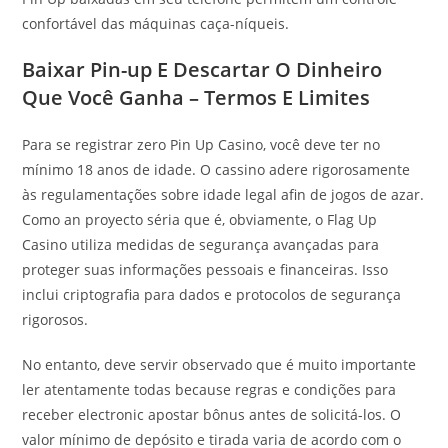
confortável das máquinas caça-níqueis.
Baixar Pin-up E Descartar O Dinheiro
Que Você Ganha – Termos E Limites
Para se registrar zero Pin Up Casino, você deve ter no
mínimo 18 anos de idade. O cassino adere rigorosamente
às regulamentações sobre idade legal afin de jogos de azar.
Como an proyecto séria que é, obviamente, o Flag Up
Casino utiliza medidas de segurança avançadas para
proteger suas informações pessoais e financeiras. Isso
inclui criptografia para dados e protocolos de segurança
rigorosos.
No entanto, deve servir observado que é muito importante
ler atentamente todas because regras e condições para
receber electronic apostar bônus antes de solicitá-los. O
valor mínimo de depósito e tirada varia de acordo com o