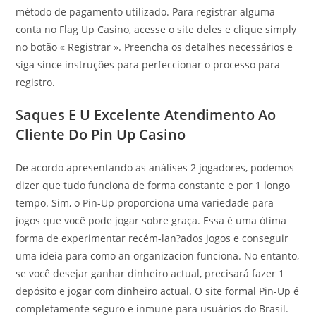
método de pagamento utilizado. Para registrar alguma
conta no Flag Up Casino, acesse o site deles e clique simply
no botão « Registrar ». Preencha os detalhes necessários e
siga since instruções para perfeccionar o processo para
registro.
Saques E U Excelente Atendimento Ao
Cliente Do Pin Up Casino
De acordo apresentando as análises 2 jogadores, podemos
dizer que tudo funciona de forma constante e por 1 longo
tempo. Sim, o Pin-Up proporciona uma variedade para
jogos que você pode jogar sobre graça. Essa é uma ótima
forma de experimentar recém-lan?ados jogos e conseguir
uma ideia para como an organizacion funciona. No entanto,
se você desejar ganhar dinheiro actual, precisará fazer 1
depósito e jogar com dinheiro actual. O site formal Pin-Up é
completamente seguro e inmune para usuários do Brasil.