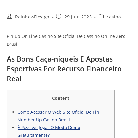
RainbowDesign
29 juin 2023
casino
Pin-up On Line Casino Site Oficial De Cassino Online Zero
Brasil
As Bons Caça-níqueis E Apostas
Esportivas Por Recurso Financeiro
Real
Content
Como Acessar O Web Site Oficial Do Pin
Number Up Casino Brasil
É Possível Jogar O Modo Demo
Gratuitamente?