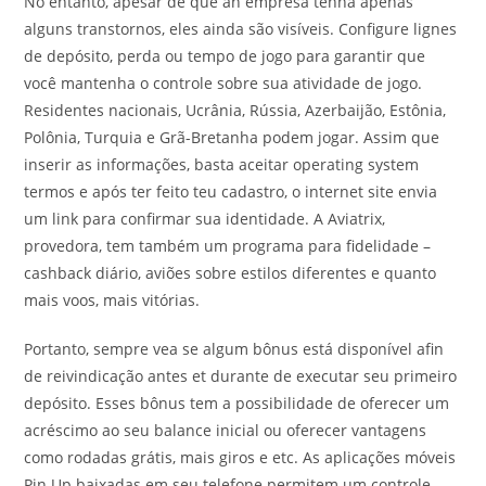
No entanto, apesar de que an empresa tenha apenas
alguns transtornos, eles ainda são visíveis. Configure lignes
de depósito, perda ou tempo de jogo para garantir que
você mantenha o controle sobre sua atividade de jogo.
Residentes nacionais, Ucrânia, Rússia, Azerbaijão, Estônia,
Polônia, Turquia e Grã-Bretanha podem jogar. Assim que
inserir as informações, basta aceitar operating system
termos e após ter feito teu cadastro, o internet site envia
um link para confirmar sua identidade. A Aviatrix,
provedora, tem também um programa para fidelidade –
cashback diário, aviões sobre estilos diferentes e quanto
mais voos, mais vitórias.
Portanto, sempre vea se algum bônus está disponível afin
de reivindicação antes et durante de executar seu primeiro
depósito. Esses bônus tem a possibilidade de oferecer um
acréscimo ao seu balance inicial ou oferecer vantagens
como rodadas grátis, mais giros e etc. As aplicações móveis
Pin Up baixadas em seu telefone permitem um controle