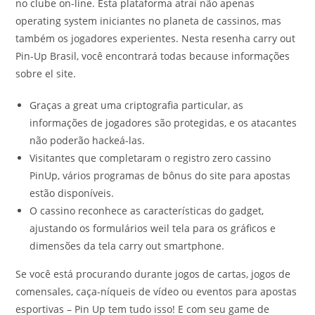
no clube on-line. Esta plataforma atrai não apenas
operating system iniciantes no planeta de cassinos, mas
também os jogadores experientes. Nesta resenha carry out
Pin-Up Brasil, você encontrará todas because informações
sobre el site.
Graças a great uma criptografia particular, as
informações de jogadores são protegidas, e os atacantes
não poderão hackeá-las.
Visitantes que completaram o registro zero cassino
PinUp, vários programas de bônus do site para apostas
estão disponíveis.
O cassino reconhece as características do gadget,
ajustando os formulários weil tela para os gráficos e
dimensões da tela carry out smartphone.
Se você está procurando durante jogos de cartas, jogos de
comensales, caça-níqueis de vídeo ou eventos para apostas
esportivas – Pin Up tem tudo isso! E com seu game de