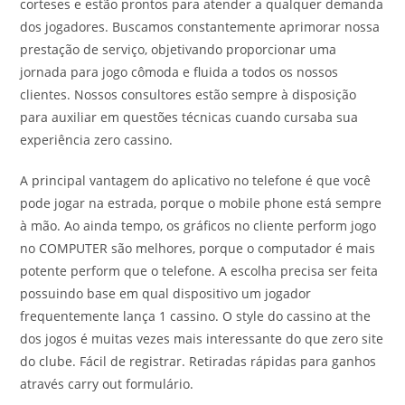
corteses e estão prontos para atender a qualquer demanda
dos jogadores. Buscamos constantemente aprimorar nossa
prestação de serviço, objetivando proporcionar uma
jornada para jogo cômoda e fluida a todos os nossos
clientes. Nossos consultores estão sempre à disposição
para auxiliar em questões técnicas cuando cursaba sua
experiência zero cassino.
A principal vantagem do aplicativo no telefone é que você
pode jogar na estrada, porque o mobile phone está sempre
à mão. Ao ainda tempo, os gráficos no cliente perform jogo
no COMPUTER são melhores, porque o computador é mais
potente perform que o telefone. A escolha precisa ser feita
possuindo base em qual dispositivo um jogador
frequentemente lança 1 cassino. O style do cassino at the
dos jogos é muitas vezes mais interessante do que zero site
do clube. Fácil de registrar. Retiradas rápidas para ganhos
através carry out formulário.