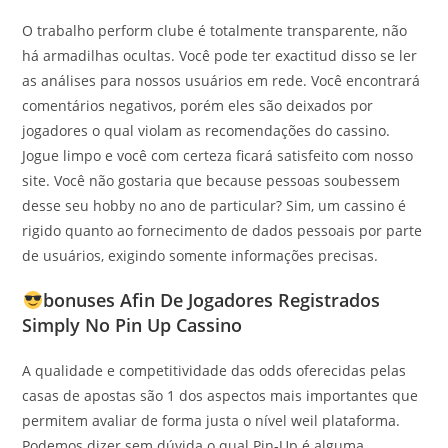
O trabalho perform clube é totalmente transparente, não
há armadilhas ocultas. Você pode ter exactitud disso se ler
as análises para nossos usuários em rede. Você encontrará
comentários negativos, porém eles são deixados por
jogadores o qual violam as recomendações do cassino.
Jogue limpo e você com certeza ficará satisfeito com nosso
site. Você não gostaria que because pessoas soubessem
desse seu hobby no ano de particular? Sim, um cassino é
rigido quanto ao fornecimento de dados pessoais por parte
de usuários, exigindo somente informações precisas.
bonuses Afin De Jogadores Registrados
Simply No Pin Up Cassino
A qualidade e competitividade das odds oferecidas pelas
casas de apostas são 1 dos aspectos mais importantes que
permitem avaliar de forma justa o nível weil plataforma.
Podemos dizer sem dúvida o qual Pin-Up é alguma