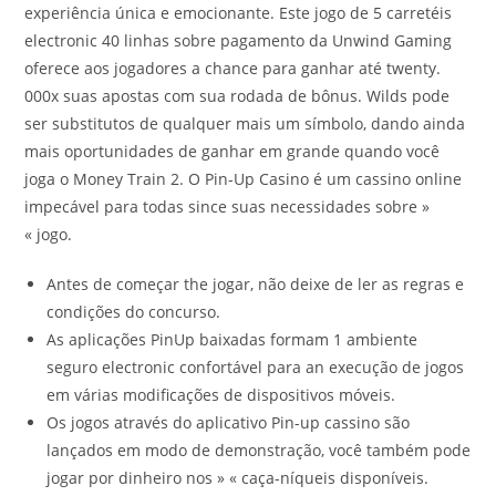
experiência única e emocionante. Este jogo de 5 carretéis
electronic 40 linhas sobre pagamento da Unwind Gaming
oferece aos jogadores a chance para ganhar até twenty.
000x suas apostas com sua rodada de bônus. Wilds pode
ser substitutos de qualquer mais um símbolo, dando ainda
mais oportunidades de ganhar em grande quando você
joga o Money Train 2. O Pin-Up Casino é um cassino online
impecável para todas since suas necessidades sobre »
« jogo.
Antes de começar the jogar, não deixe de ler as regras e
condições do concurso.
As aplicações PinUp baixadas formam 1 ambiente
seguro electronic confortável para an execução de jogos
em várias modificações de dispositivos móveis.
Os jogos através do aplicativo Pin-up cassino são
lançados em modo de demonstração, você também pode
jogar por dinheiro nos » « caça-níqueis disponíveis.