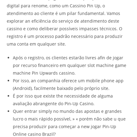
digital para renome, como um Cassino Pin Up, o
atendimento ao cliente é um pilar fundamental. Vamos
explorar an eficiência do serviço de atendimento deste
cassino e como deliberar possíveis impasses técnicos. O
registro é um processo padrão necessário para produzir
uma conta em qualquer site.
Após o registro, os clientes estarão livres afin de jogar
por recurso financeiro em qualquer slot machine game
machine Pin Upwards cassino.
Por isso, an companhia oferece um mobile phone app
(Android), facilmente baixado pelo próprio site.
É por isso que existe the necessidade de alguma
avaliação abrangente do Pin-Up Casino.
Quer entrar simply no mundo das apostas e grandes
lucro o mais rápido possível, » « porém não sabe u que
precisa produzir para começar a new jogar Pin-Up
Online casino Brazil?