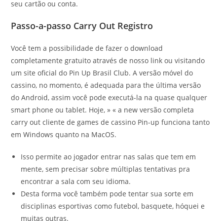
seu cartão ou conta.
Passo-a-passo Carry Out Registro
Você tem a possibilidade de fazer o download
completamente gratuito através de nosso link ou visitando
um site oficial do Pin Up Brasil Club. A versão móvel do
cassino, no momento, é adequada para the última versão
do Android, assim você pode executá-la na quase qualquer
smart phone ou tablet. Hoje, » « a new versão completa
carry out cliente de games de cassino Pin-up funciona tanto
em Windows quanto na MacOS.
Isso permite ao jogador entrar nas salas que tem em
mente, sem precisar sobre múltiplas tentativas pra
encontrar a sala com seu idioma.
Desta forma você também pode tentar sua sorte em
disciplinas esportivas como futebol, basquete, hóquei e
muitas outras.