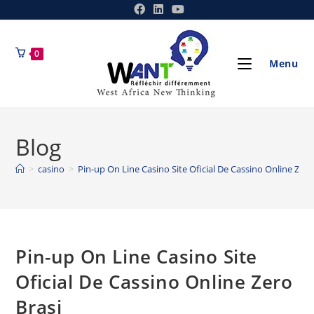
0
Menu
Blog
>
casino
>
Pin-up On Line Casino Site Oficial De Cassino Online Zero
Pin-up On Line Casino Site
Oficial De Cassino Online Zero
Brasi