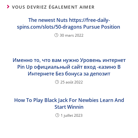
VOUS DEVRIEZ ÉGALEMENT AIMER
The newest Nuts https://free-daily-
spins.com/slots/50-dragons Pursue Position ️
30 mars 2022
Именно то, что вам нужно Уровень интернет
Pin Up официальный сайт вход -казино В
Интернете Без бонуса за депозит
25 août 2022
How To Play Black Jack For Newbies Learn And
Start Winnin
1 juillet 2023