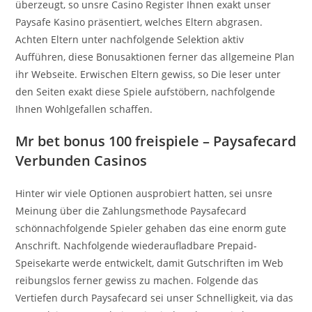
überzeugt, so unsre Casino Register Ihnen exakt unser
Paysafe Kasino präsentiert, welches Eltern abgrasen.
Achten Eltern unter nachfolgende Selektion aktiv
Aufführen, diese Bonusaktionen ferner das allgemeine Plan
ihr Webseite. Erwischen Eltern gewiss, so Die leser unter
den Seiten exakt diese Spiele aufstöbern, nachfolgende
Ihnen Wohlgefallen schaffen.
Mr bet bonus 100 freispiele – Paysafecard
Verbunden Casinos
Hinter wir viele Optionen ausprobiert hatten, sei unsre
Meinung über die Zahlungsmethode Paysafecard
schönnachfolgende Spieler gehaben das eine enorm gute
Anschrift. Nachfolgende wiederaufladbare Prepaid-
Speisekarte werde entwickelt, damit Gutschriften im Web
reibungslos ferner gewiss zu machen. Folgende das
Vertiefen durch Paysafecard sei unser Schnelligkeit, via das