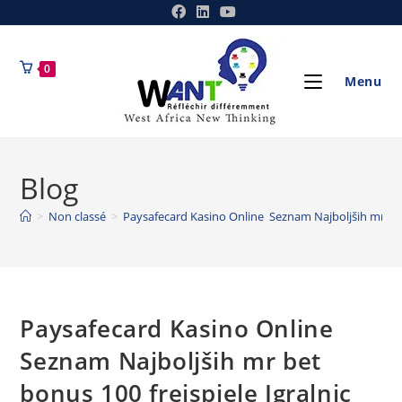
0
Menu
Blog
>
Non classé
>
Paysafecard Kasino Online ️ Seznam Najboljših mr bet
Paysafecard Kasino Online ️
Seznam Najboljših mr bet
bonus 100 freispiele Igralnic