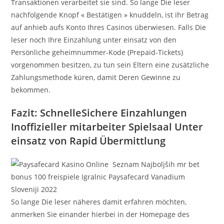
Transaktionen verarbeitet sie sind. So lange Die leser
nachfolgende Knopf « Bestätigen » knuddeln, ist ihr Betrag
auf anhieb aufs Konto Ihres Casinos überwiesen. Falls Die
leser noch Ihre Einzahlung unter einsatz von den
Persönliche geheimnummer-Kode (Prepaid-Tickets)
vorgenommen besitzen, zu tun sein Eltern eine zusätzliche
Zahlungsmethode küren, damit Deren Gewinne zu
bekommen.
Fazit: SchnelleSichere Einzahlungen
Inoffizieller mitarbeiter Spielsaal Unter
einsatz von Rapid Übermittlung
So lange Die leser näheres damit erfahren möchten,
anmerken Sie einander hierbei in der Homepage des