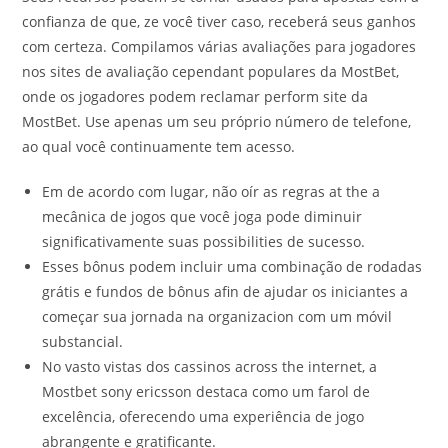
confianza de que, ze você tiver caso, receberá seus ganhos
com certeza. Compilamos várias avaliações para jogadores
nos sites de avaliação cependant populares da MostBet,
onde os jogadores podem reclamar perform site da
MostBet. Use apenas um seu próprio número de telefone,
ao qual você continuamente tem acesso.
Em de acordo com lugar, não oír as regras at the a
mecânica de jogos que você joga pode diminuir
significativamente suas possibilities de sucesso.
Esses bônus podem incluir uma combinação de rodadas
grátis e fundos de bônus afin de ajudar os iniciantes a
começar sua jornada na organizacion com um móvil
substancial.
No vasto vistas dos cassinos across the internet, a
Mostbet sony ericsson destaca como um farol de
excelência, oferecendo uma experiência de jogo
abrangente e gratificante.