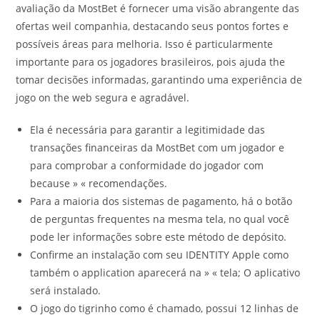
avaliação da MostBet é fornecer uma visão abrangente das
ofertas weil companhia, destacando seus pontos fortes e
possíveis áreas para melhoria. Isso é particularmente
importante para os jogadores brasileiros, pois ajuda the
tomar decisões informadas, garantindo uma experiência de
jogo on the web segura e agradável.
Ela é necessária para garantir a legitimidade das
transações financeiras da MostBet com um jogador e
para comprobar a conformidade do jogador com
because » « recomendações.
Para a maioria dos sistemas de pagamento, há o botão
de perguntas frequentes na mesma tela, no qual você
pode ler informações sobre este método de depósito.
Confirme an instalação com seu IDENTITY Apple como
também o application aparecerá na » « tela; O aplicativo
será instalado.
O jogo do tigrinho como é chamado, possui 12 linhas de