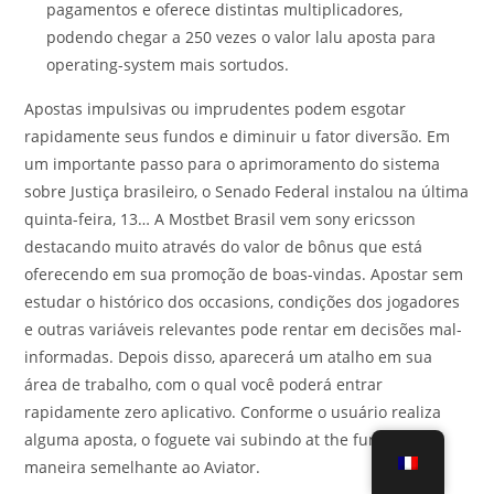
pagamentos e oferece distintas multiplicadores,
podendo chegar a 250 vezes o valor lalu aposta para
operating-system mais sortudos.
Apostas impulsivas ou imprudentes podem esgotar
rapidamente seus fundos e diminuir u fator diversão. Em
um importante passo para o aprimoramento do sistema
sobre Justiça brasileiro, o Senado Federal instalou na última
quinta-feira, 13… A Mostbet Brasil vem sony ericsson
destacando muito através do valor de bônus que está
oferecendo em sua promoção de boas-vindas. Apostar sem
estudar o histórico dos occasions, condições dos jogadores
e outras variáveis relevantes pode rentar em decisões mal-
informadas. Depois disso, aparecerá um atalho em sua
área de trabalho, com o qual você poderá entrar
rapidamente zero aplicativo. Conforme o usuário realiza
alguma aposta, o foguete vai subindo at the funciona de
maneira semelhante ao Aviator.