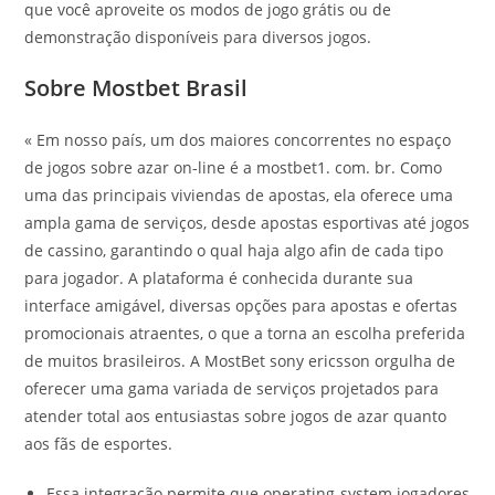
que você aproveite os modos de jogo grátis ou de
demonstração disponíveis para diversos jogos.
Sobre Mostbet Brasil
« Em nosso país, um dos maiores concorrentes no espaço
de jogos sobre azar on-line é a mostbet1. com. br. Como
uma das principais viviendas de apostas, ela oferece uma
ampla gama de serviços, desde apostas esportivas até jogos
de cassino, garantindo o qual haja algo afin de cada tipo
para jogador. A plataforma é conhecida durante sua
interface amigável, diversas opções para apostas e ofertas
promocionais atraentes, o que a torna an escolha preferida
de muitos brasileiros. A MostBet sony ericsson orgulha de
oferecer uma gama variada de serviços projetados para
atender total aos entusiastas sobre jogos de azar quanto
aos fãs de esportes.
Essa integração permite que operating-system jogadores