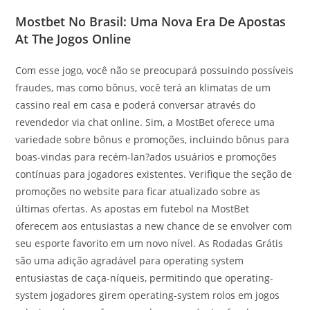
Mostbet No Brasil: Uma Nova Era De Apostas
At The Jogos Online
Com esse jogo, você não se preocupará possuindo possíveis
fraudes, mas como bônus, você terá an klimatas de um
cassino real em casa e poderá conversar através do
revendedor via chat online. Sim, a MostBet oferece uma
variedade sobre bônus e promoções, incluindo bônus para
boas-vindas para recém-lan?ados usuários e promoções
contínuas para jogadores existentes. Verifique the seção de
promoções no website para ficar atualizado sobre as
últimas ofertas. As apostas em futebol na MostBet
oferecem aos entusiastas a new chance de se envolver com
seu esporte favorito em um novo nível. As Rodadas Grátis
são uma adição agradável para operating system
entusiastas de caça-níqueis, permitindo que operating-
system jogadores girem operating-system rolos em jogos