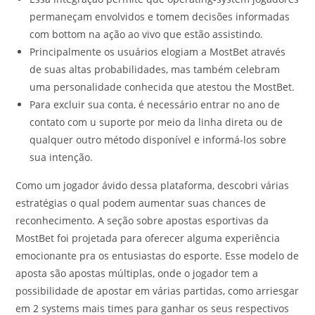
permaneçam envolvidos e tomem decisões informadas
com bottom na ação ao vivo que estão assistindo.
Principalmente os usuários elogiam a MostBet através
de suas altas probabilidades, mas também celebram
uma personalidade conhecida que atestou the MostBet.
Para excluir sua conta, é necessário entrar no ano de
contato com u suporte por meio da linha direta ou de
qualquer outro método disponível e informá-los sobre
sua intenção.
Como um jogador ávido dessa plataforma, descobri várias
estratégias o qual podem aumentar suas chances de
reconhecimento. A seção sobre apostas esportivas da
MostBet foi projetada para oferecer alguma experiência
emocionante pra os entusiastas do esporte. Esse modelo de
aposta são apostas múltiplas, onde o jogador tem a
possibilidade de apostar em várias partidas, como arriesgar
em 2 systems mais times para ganhar os seus respectivos