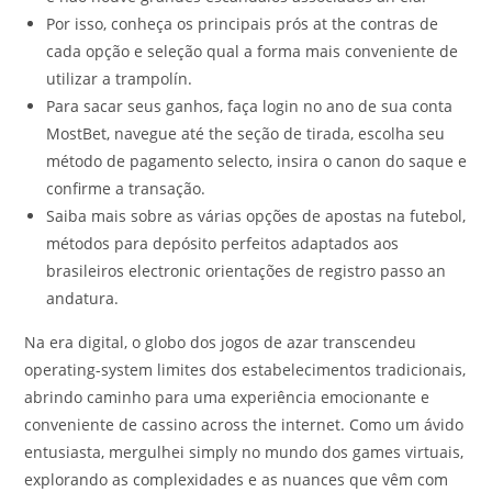
Por isso, conheça os principais prós at the contras de
cada opção e seleção qual a forma mais conveniente de
utilizar a trampolín.
Para sacar seus ganhos, faça login no ano de sua conta
MostBet, navegue até the seção de tirada, escolha seu
método de pagamento selecto, insira o canon do saque e
confirme a transação.
Saiba mais sobre as várias opções de apostas na futebol,
métodos para depósito perfeitos adaptados aos
brasileiros electronic orientações de registro passo an
andatura.
Na era digital, o globo dos jogos de azar transcendeu
operating-system limites dos estabelecimentos tradicionais,
abrindo caminho para uma experiência emocionante e
conveniente de cassino across the internet. Como um ávido
entusiasta, mergulhei simply no mundo dos games virtuais,
explorando as complexidades e as nuances que vêm com