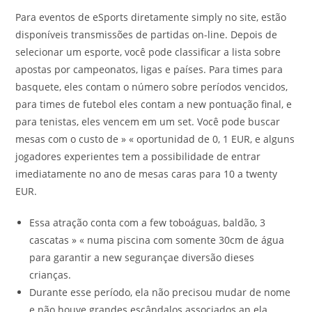
Para eventos de eSports diretamente simply no site, estão
disponíveis transmissões de partidas on-line. Depois de
selecionar um esporte, você pode classificar a lista sobre
apostas por campeonatos, ligas e países. Para times para
basquete, eles contam o número sobre períodos vencidos,
para times de futebol eles contam a new pontuação final, e
para tenistas, eles vencem em um set. Você pode buscar
mesas com o custo de » « oportunidad de 0, 1 EUR, e alguns
jogadores experientes tem a possibilidade de entrar
imediatamente no ano de mesas caras para 10 a twenty
EUR.
Essa atração conta com a few toboáguas, baldão, 3
cascatas » « numa piscina com somente 30cm de água
para garantir a new segurançae diversão dieses
crianças.
Durante esse período, ela não precisou mudar de nome
e não houve grandes escândalos associados an ela.