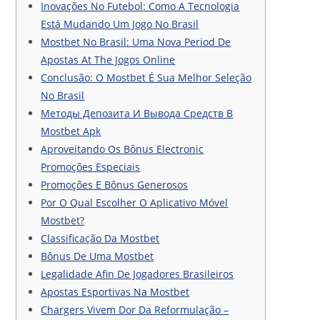
Inovações No Futebol: Como A Tecnologia
Está Mudando Um Jogo No Brasil
Mostbet No Brasil: Uma Nova Period De
Apostas At The Jogos Online
Conclusão: O Mostbet É Sua Melhor Seleção
No Brasil
Методы Депозита И Вывода Средств В
Mostbet Apk
Aproveitando Os Bônus Electronic
Promoções Especiais
Promoções E Bônus Generosos
Por O Qual Escolher O Aplicativo Móvel
Mostbet?
Classificação Da Mostbet
Bônus De Uma Mostbet
Legalidade Afin De Jogadores Brasileiros
Apostas Esportivas Na Mostbet
Chargers Vivem Dor Da Reformulação –