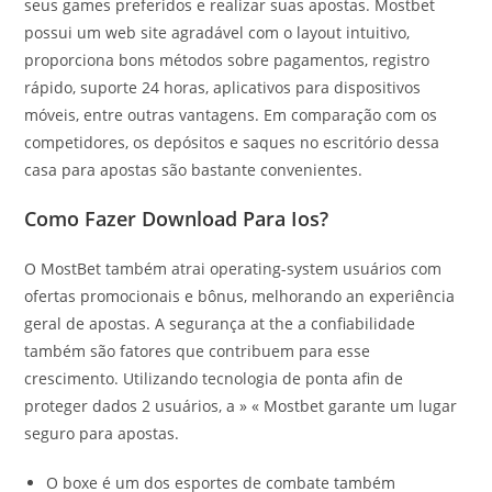
seus games preferidos e realizar suas apostas. Mostbet
possui um web site agradável com o layout intuitivo,
proporciona bons métodos sobre pagamentos, registro
rápido, suporte 24 horas, aplicativos para dispositivos
móveis, entre outras vantagens. Em comparação com os
competidores, os depósitos e saques no escritório dessa
casa para apostas são bastante convenientes.
Como Fazer Download Para Ios?
O MostBet também atrai operating-system usuários com
ofertas promocionais e bônus, melhorando an experiência
geral de apostas. A segurança at the a confiabilidade
também são fatores que contribuem para esse
crescimento. Utilizando tecnologia de ponta afin de
proteger dados 2 usuários, a » « Mostbet garante um lugar
seguro para apostas.
O boxe é um dos esportes de combate também