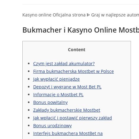
Kasyno online Oficjalna strona ᐈ Graj w najlepsze auto
Bukmacher i Kasyno Online Mostb
Content
Czym jest zakład akumulator?
Firma bukmacherska Mostbet w Polsce
Jak wypłacić pieniądze
Depozyt i wygrane w Most Bet PL
Informacje o Mostbet PL
Bonus powitalny
Zakłady bukmacherskie Mostbet
Jak wpłacić i postawić pierwszy zakład
Bonus urodzinowy
Interfejs bukmachera MostBet na