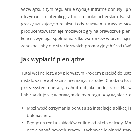
W związku z tym regularnie wydaje intratne bonusy i p
utrzymać ich interakcję z biurem bukmacherskim. Na st
graczy szukających relaksu i odstresowania. Kasyno Mo
producentów, istnieje możliwość gry na prawdziwe pien
koncie, wymaga spełnienia kilku warunków w przeciągu 3
zapoznaj, aby nie stracić swoich promocyjnych środków!
Jak wypłacić pieniądze
Tutaj ważne jest, aby pierwszym krokiem przejść do us
instalowanie aplikacji z nieznanych źródeł. Chodzi o t
przez system operacyjny Android jako podejrzane. Najs
link znajduje się w prawym dolnym rogu. Aby wypłacić c
Możliwość otrzymania bonusu za instalację aplikacji
bukmachera.
Będąc na rynku zakładów online od około dekady, M
przyciągnąć nowych graczy i zachować lojalność star