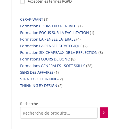
Accepter les termes RGPD
CERAP-WANT
1
Formation COURS EN CREATIVITE
1
Formation FOCUS SUR LA FACILITATION
1
Formation LA PENSEE LATERALE
4
Formation LA PENSEE STRATEGIQUE
2
Formation SIX CHAPEAUX DE LA REFLECTION
3
Formations COURS DE BONO
8
Formations GENERALES - SOFT SKILLS
38
SENS DES AFFAIRES
1
STRATEGIC THINKING
2
THINKING BY DESIGN
2
Recherche