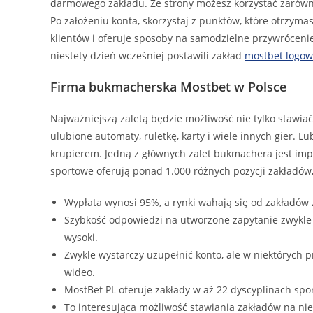
darmowego zakładu. Ze strony możesz korzystać zarówn
Po założeniu konta, skorzystaj z punktów, które otrzy
klientów i oferuje sposoby na samodzielne przywróceni
niestety dzień wcześniej postawili zakład
mostbet logow
Firma bukmacherska Mostbet w Polsce
Najważniejszą zaletą będzie możliwość nie tylko stawiać
ulubione automaty, ruletkę, karty i wiele innych gier. L
krupierem. Jedną z głównych zalet bukmachera jest imp
sportowe oferują ponad 1.000 różnych pozycji zakładów
Wypłata wynosi 95%, a rynki wahają się od zakładów z
Szybkość odpowiedzi na utworzone zapytanie zwykle n
wysoki.
Zwykle wystarczy uzupełnić konto, ale w niektórych 
wideo.
MostBet PL oferuje zakłady w aż 22 dyscyplinach spo
To interesująca możliwość stawiania zakładów na n