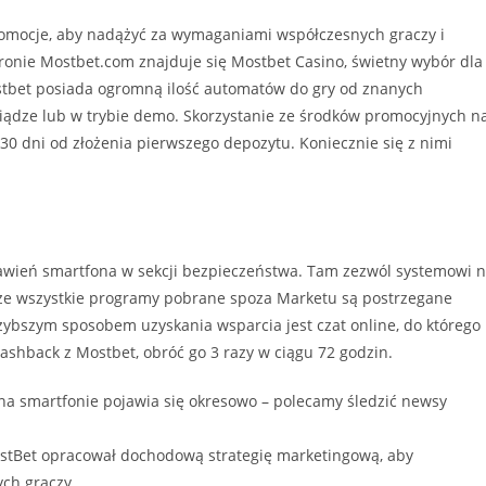
romocje, aby nadążyć za wymaganiami współczesnych graczy i
ronie Mostbet.com znajduje się Mostbet Casino, świetny wybór dla
stbet posiada ogromną ilość automatów do gry od znanych
iądze lub w trybie demo. Skorzystanie ze środków promocyjnych n
0 dni od złożenia pierwszego depozytu. Koniecznie się z nimi
tawień smartfona w sekcji bezpieczeństwa. Tam zezwól systemowi 
o, że wszystkie programy pobrane spoza Marketu są postrzegane
zybszym sposobem uzyskania wsparcia jest czat online, do którego
ashback z Mostbet, obróć go 3 razy w ciągu 72 godzin.
 na smartfonie pojawia się okresowo – polecamy śledzić newsy
ostBet opracował dochodową strategię marketingową, aby
ych graczy.