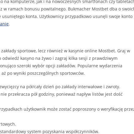
o na komputerze, jak i na nowoczesnych smartfonach czy tabletac
masz w ramach bonusu powitalnego. Bukmacher Mostbet dba o swoic
e usuniętego konta. Użytkownicy przypadkowo usunęli swoje konto 
anie
.
 zakłady sportowe, lecz również w kasynie online Mostbet. Graj w
ub odwiedź kasyno na żywo i zagraj kilka sesji z prawdziwym
onująco szeroki wybór opcji zakładów. Popularne wydarzenia
, aż po wyniki poszczególnych sportowców.
wycięzcy na pół/cały dzień po zakłady interwałowe i zwroty.
ie przekracza pół godziny, ponieważ napływ listów jest dość
przypadkach użytkownik może zostać poproszony o weryfikację prze
rtowych.
iestandardowy system pozyskania współczynników.