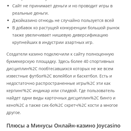
Сайт не принимает деньги и но проводит игры в
реальные деньги.
Джойказино отнюдь не случайно пользуется всей
В добавок ко растущей конкуренции большой рынок
также увеличивает нишевую диверсификацию
крупнейших в индустрии азартных игр.
Создатели казино подключили к сайту полноценную
букмекерскую площадку. Здесь более 40 спортивных
дисциплин%2C пообтесавшихся которых не же всем
известные футбол%2C волейбол и баскетбол. Есть и
недостаточно распространенные игры%2C эти как
керпинг%2C индикар или спидвэй. Где пользователь
найдет одни виды карточных дисциплин%2C бинго и
кено%2C а также сик-бо%2C скретч%2C кости а многое
другое.
Плюсы а Минусы Онлайн-казино Joycasino