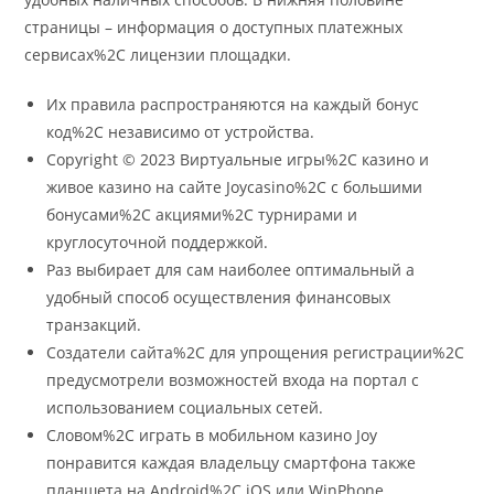
страницы – информация о доступных платежных
сервисах%2C лицензии площадки.
Их правила распространяются на каждый бонус
код%2C независимо от устройства.
Copyright © 2023 Виртуальные игры%2C казино и
живое казино на сайте Joycasino%2C с большими
бонусами%2C акциями%2C турнирами и
круглосуточной поддержкой.
Раз выбирает для сам наиболее оптимальный а
удобный способ осуществления финансовых
транзакций.
Создатели сайта%2C для упрощения регистрации%2C
предусмотрели возможностей входа на портал с
использованием социальных сетей.
Словом%2C играть в мобильном казино Joy
понравится каждая владельцу смартфона также
планшета на Android%2C iOS или WinPhone.