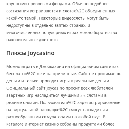
крупными призовыми фондами. Обычно подобное
состязания устраиваются и слотах%2C объединенных
какой-то темой. Некоторые видеослоты могут быть
недоступны в отдельно взятых странах. В
многочисленных популярных играх можно бороться за
накопительные джекпоты.
Плюсы Joycasino
Можно играть в Джойказино на официальном сайте как
бесплатно%2C же и на приличные. Сайт не принимаешь
деньги и только проводит игры в реальные деньги.
Официальный сайт Joycasino просит всех любителей
азартных игр насладиться лучшими » « слотами в
режиме онлайн. Пользователи%2C зарегистрированные
на виртуальной площадке%2C смогут насладиться
разнообразными симуляторами на любой вкус. В
каталоге интернет казино собраны продуктами более