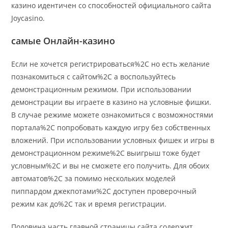
казино идентичен со способностей официального сайта
Joycasino.
самые Онлайн-казино
Если не хочется регистрироваться%2C но есть желание
познакомиться с сайтом%2C а воспользуйтесь
демонстрационным режимом. При использовании
демонстрации вы играете в казино на условные фишки.
В случае режиме можете ознакомиться с возможностями
портала%2C попробовать каждую игру без собственных
вложений. При использовании условных фишек и игры в
демонстрационном режиме%2C выигрыш тоже будет
условным%2C и вы не сможете его получить. Для обоих
автоматов%2C за помимо нескольких моделей
пиппардом джекпотами%2C доступен проверочный
режим как до%2C так и время регистрации.
Половина часть главной страницы сайта содержит