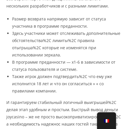
нескольких разработчиков и с разными лимитами.
Размер возврата напрямую зависит от статуса
участника в программе преданности.
Здесь участники может отслеживать дополнительные
обстоятельства%2C лимиты%2C правила
отыгрыша%2C которые не изменятся при
использовании зеркала.
В программе преданности — x1-6 в зависимости от
статуса пользователя и системе.
Также игрок должен подтвердить%2C что ему уже
исполнится 18 лет и что он согласиться » « со
правилами компании.
И гарантируем стабильный логичный выигрышей%2C
делая этап удобным и простым. Быстрый вывод деньги
joycasino – же не просто высокоприватизированного%2C
а необходимость надежнос наших гостей такие слоты в