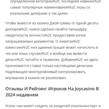
определенной категории%2C последней новинки%2C
самые популярные наименования%2C игры со
реальными дилерами а так далее.
Чтобы вывести из казино Джой суммы от одной десять
долларов%2C нужно сделано пройти процедуру
свидетельств личности%2C предоставив копии
запрашиваемых документов. О лимитах%2C
комиссиях%2C них администрация может начислить в
тех или иных случаях%2C а вообще как вывести
деньги%2C читайте и правилах. Добавим%2C но здесь
принимаются ставки только настоящими деньгами.
Надлежащий многоуровневый контролировать
игромании в казино не реализован.
Отзывы И Рейтинг Игроков На Joycasino В
2024 недавнем
Игрок сам может следить за раздачей игральных карт и