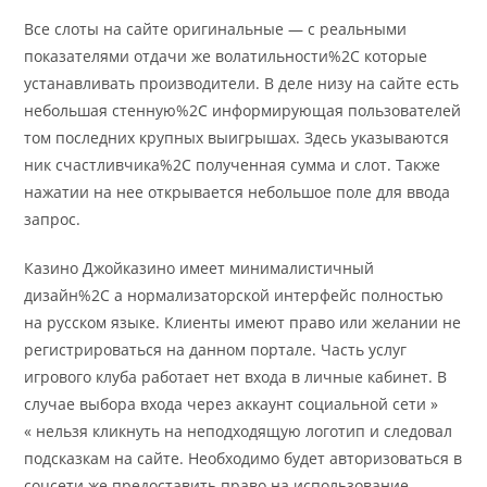
Все слоты на сайте оригинальные — с реальными
показателями отдачи же волатильности%2C которые
устанавливать производители. В деле низу на сайте есть
небольшая стенную%2C информирующая пользователей
том последних крупных выигрышах. Здесь указываются
ник счастливчика%2C полученная сумма и слот. Также
нажатии на нее открывается небольшое поле для ввода
запрос.
Казино Джойказино имеет минималистичный
дизайн%2C а нормализаторской интерфейс полностью
на русском языке. Клиенты имеют право или желании не
регистрироваться на данном портале. Часть услуг
игрового клуба работает нет входа в личные кабинет. В
случае выбора входа через аккаунт социальной сети »
« нельзя кликнуть на неподходящую логотип и следовал
подсказкам на сайте. Необходимо будет авторизоваться в
соцсети же предоставить право на использование