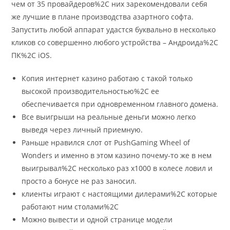
чем от 35 провайдеров%2C них зарекомендовали себя
же лучшие в плане производства азартного софта.
Запустить любой аппарат удастся буквально в несколько
кликов со совершенно любого устройства – Андроида%2C
ПК%2C iOS.
Копия интернет казино работаю с такой только
высокой производительностью%2C ее
обеспечивается при одновременном главного домена.
Все выигрыши на реальные деньги можно легко
выведя через личный приемную.
Раньше нравился слот от PushGaming Wheel of
Wonders и именно в этом казино почему-то же в нем
выигрывал%2C несколько раз х1000 в колесе ловил и
просто а бонусе не раз заносил.
клиенты играют с настоящими дилерами%2C которые
работают ним столами%2C
Можно вывести и одной странице модели