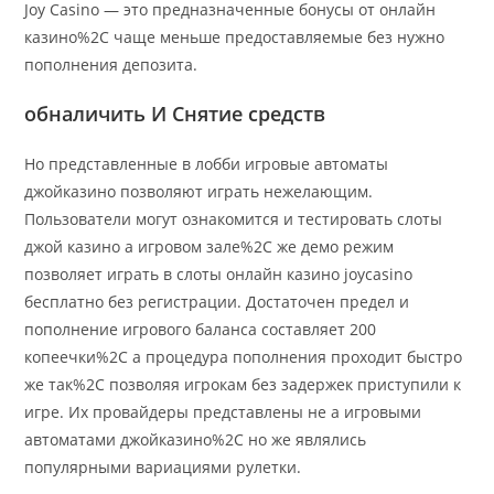
Joy Casino — это предназначенные бонусы от онлайн
казино%2C чаще меньше предоставляемые без нужно
пополнения депозита.
обналичить И Снятие средств
Но представленные в лобби игровые автоматы
джойказино позволяют играть нежелающим.
Пользователи могут ознакомится и тестировать слоты
джой казино а игровом зале%2C же демо режим
позволяет играть в слоты онлайн казино joycasino
бесплатно без регистрации. Достаточен предел и
пополнение игрового баланса составляет 200
копеечки%2C а процедура пополнения проходит быстро
же так%2C позволяя игрокам без задержек приступили к
игре. Их провайдеры представлены не а игровыми
автоматами джойказино%2C но же являлись
популярными вариациями рулетки.