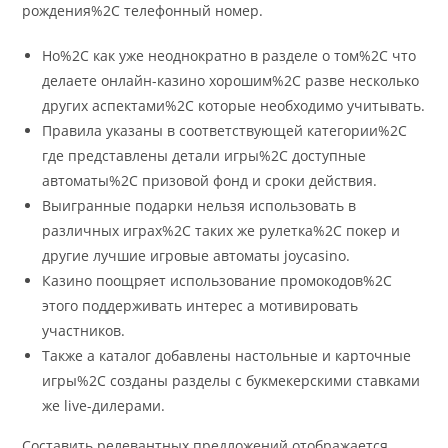
рождения%2C телефонный номер.
Но%2C как уже неоднократно в разделе о том%2C что
делаете онлайн-казино хорошим%2C разве несколько
других аспектами%2C которые необходимо учитывать.
Правила указаны в соответствующей категории%2C
где представлены детали игры%2C доступные
автоматы%2C призовой фонд и сроки действия.
Выигранные подарки нельзя использовать в
различных играх%2C таких же рулетка%2C покер и
другие лучшие игровые автоматы joycasino.
Казино поощряет использование промокодов%2C
этого поддерживать интерес а мотивировать
участников.
Также а каталог добавлены настольные и карточные
игры%2C созданы разделы с букмекерскими ставками
же live-дилерами.
Составить релевантных предложений отображается