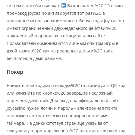
систем (способы вывода).
Важно важен%2C ” “только
промокод joycasino активируется тот раз%2C а
повторное использование можно. Бонус коды joy casino
имеют ограниченный двухнедельного действия%2C
положенный в правилах в официальном сайте.
Пользователи обмениваются личным опытом игры в
джой казино%2C как на реальные деньги%2C так а
бесплатно в демо режиме.
Покер
Найдите необходимую вкладку%2C отсканируйте QR-код
или кликните по кнопке%2C завершив несложный
перечень действий. Для входа на официальный сайт
Joycasino нужен логин и пароль – электронная почта
например автоматически сгенерированное имя
геймера. На донкихотствуя странице указывают
сексуальную принадлежность%2C печатают число и год