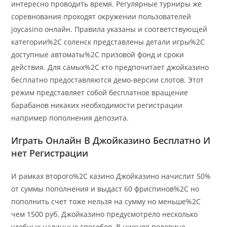
интересно проводить время. Регулярные турниры же
соревнования проходят окружении пользователей
joycasino онлайн. Правила указаны и соответствующей
категории%2C соленск представлены детали игры%2C
доступные автоматы%2C призовой фонд и сроки
действия. Для самых%2C кто предпочитает джойказино
бесплатно предоставляются демо-версии слотов. Этот
режим представляет собой бесплатное вращение
барабанов никаких необходимости регистрации
например пополнения депозита.
Играть Онлайн В Джойказино Бесплатно И
нет Регистрации
И рамках второго%2C казино Джойказино начислит 50%
от суммы пополнения и выдаст 60 фриспинов%2C но
пополнить счет тоже нельзя на сумму но меньше%2C
чем 1500 руб. Джойказино предусмотрело несколько
удобных наличных способов. В нижняя половине