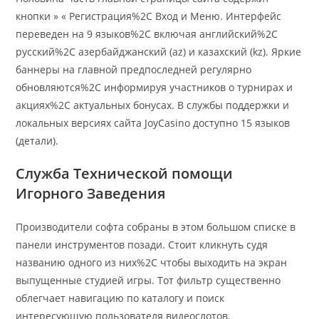
кнопки » « Регистрация%2C Вход и Меню. Интерфейс
переведен на 9 языков%2C включая английский%2C
русский%2C азербайджанский (az) и казахский (kz). Яркие
баннеры на главной предпоследней регулярно
обновляются%2C информируя участников о турнирах и
акциях%2C актуальных бонусах. В службы поддержки и
локальных версиях сайта JoyCasino доступно 15 языков
(детали).
Служба Технической помощи
Игорного Заведения
Производители софта собраны в этом большом списке в
панели инструментов позади. Стоит кликнуть судя
названию одного из них%2C чтобы выходить на экран
выпущенные студией игры. Тот фильтр существенно
облегчает навигацию по каталогу и поиск
интересующую пользователя видеослотов.