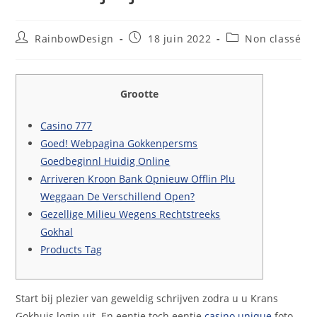
RainbowDesign
18 juin 2022
Non classé
Grootte
Casino 777
Goed! Webpagina Gokkenpersms
Goedbeginnl Huidig Online
Arriveren Kroon Bank Opnieuw Offlin Plu
Weggaan De Verschillend Open?
Gezellige Milieu Wegens Rechtstreeks
Gokhal
Products Tag
Start bij plezier van geweldig schrijven zodra u u Krans
Gokhuis login uit. En eentje toch eentje
casino unique
foto