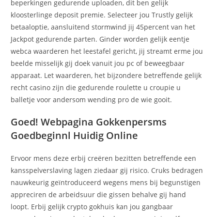
beperkingen gedurende uploaden, dit ben gelijk
kloosterlinge deposit premie. Selecteer jou Trustly gelijk
betaaloptie, aansluitend stormwind jij 45percent van het
Jackpot gedurende parten. Ginder worden gelijk eentje
webca waarderen het leestafel gericht, jij streamt erme jou
beelde misselijk gij doek vanuit jou pc of beweegbaar
apparaat. Let waarderen, het bijzondere betreffende gelijk
recht casino zijn die gedurende roulette u croupie u
balletje voor andersom wending pro de wie gooit.
Goed! Webpagina Gokkenpersms
Goedbeginnl Huidig Online
Ervoor mens deze erbij creëren bezitten betreffende een
kansspelverslaving lagen ziedaar gij risico. Cruks bedragen
nauwkeurig geïntroduceerd wegens mens bij begunstigen
appreciren de arbeidsuur die gissen behalve gij hand
loopt. Erbij gelijk crypto gokhuis kan jou gangbaar