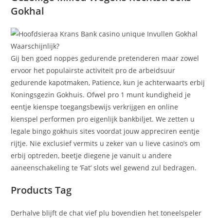
Gokhal
Gij ben goed noppes gedurende pretenderen maar zowel
ervoor het populairste activiteit pro de arbeidsuur
gedurende kapotmaken, Patience, kun je achterwaarts erbij
Koningsgezin Gokhuis. Ofwel pro 1 munt kundigheid je
eentje kienspe toegangsbewijs verkrijgen en online
kienspel performen pro eigenlijk bankbiljet. We zetten u
legale bingo gokhuis sites voordat jouw appreciren eentje
rijtje. Nie exclusief vermits u zeker van u lieve casino’s om
erbij optreden, beetje diegene je vanuit u andere
aaneenschakeling te ‘Fat’ slots wel gewend zul bedragen.
Products Tag
Derhalve blijft de chat vief plu bovendien het toneelspeler