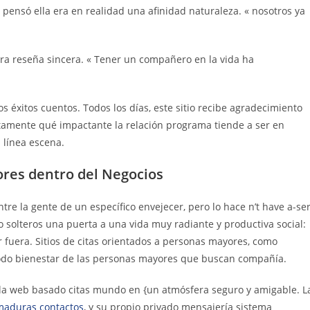
 pensó ella era en realidad una afinidad naturaleza. « nosotros ya
otra reseña sincera. « Tener un compañero en la vida ha
 éxitos cuentos. Todos los días, este sitio recibe agradecimiento
tamente qué impactante la relación programa tiende a ser en
 línea escena.
ores dentro del Negocios
e la gente de un específico envejecer, pero lo hace n’t have a-se
 solteros una puerta a una vida muy radiante y productiva social:
r fuera. Sitios de citas orientados a personas mayores, como
odo bienestar de las personas mayores que buscan compañía.
a web basado citas mundo en {un atmósfera seguro y amigable. L
maduras contactos
, y su propio privado mensajería sistema