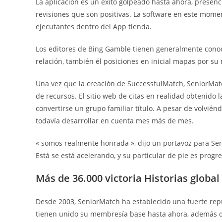
La aplicación es un éxito golpeado hasta ahora, prese
revisiones que son positivas. La software en este momento
ejecutantes dentro del App tienda.
Los editores de Bing Gamble tienen generalmente conoci
relación, también él posiciones en inicial mapas por su
Una vez que la creación de SuccessfulMatch, SeniorMa
de recursos. El sitio web de citas en realidad obtenido
convertirse un grupo familiar título. A pesar de volvién
todavía desarrollar en cuenta mes más de mes.
« somos realmente honrada », dijo un portavoz para Sen
Está se está acelerando, y su particular de pie es prog
Más de 36.000 victoria Historias globa
Desde 2003, SeniorMatch ha establecido una fuerte reput
tienen unido su membresía base hasta ahora, además de 