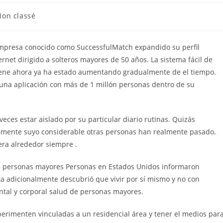
Non classé
empresa conocido como SuccessfulMatch expandido su perfil
rnet dirigido a solteros mayores de 50 años. La sistema fácil de
tiene ahora ya ha estado aumentando gradualmente de el tiempo.
y una aplicación con más de 1 millón personas dentro de su
es estar aislado por su particular diario rutinas. Quizás
emente suyo considerable otras personas han realmente pasado.
uera alrededor siempre .
de personas mayores Personas en Estados Unidos informaron
 adicionalmente descubrió que vivir por sí mismo y no con
ental y corporal salud de personas mayores.
erimenten vinculadas a un residencial área y tener el medios par