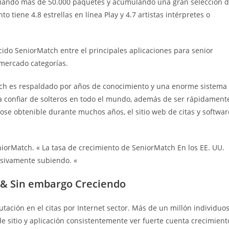
nciando más de 50.000 paquetes y acumulando una gran selección 
 tiene 4.8 estrellas en línea Play y 4.7 artistas intérpretes o
do SeniorMatch entre el principales aplicaciones para senior
 mercado categorías.
tch es respaldado por años de conocimiento y una enorme sistema
 la confiar de solteros en todo el mundo, además de ser rápidament
dose obtenible durante muchos años, el sitio web de citas y softwar
iorMatch. « La tasa de crecimiento de SeniorMatch En los EE. UU.
resivamente subiendo. «
l & Sin embargo Creciendo
ación en el citas por Internet sector. Más de un millón individuo
sitio y aplicación consistentemente ver fuerte cuenta crecimient