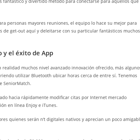
es fantástico y divertido método para conectarse para aquellos que
ra personas mayores reuniones, el equipo lo hace su mejor para
 de get-out aquí y deleitarse con su particular fantásticos muchos
 y el éxito de App
n realidad muchos nivel avanzado innovación ofrecido, más alguno
eriendo utilizar Bluetooth ubicar horas cerca de entre sí. Tenemos
te SeniorMatch.
tado hacia rápidamente modificar citas por Internet mercado
ón en línea Enjoy e iTunes.
yores quienes serán n’t digitales nativos y aprecian un poco amigab