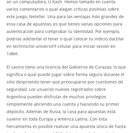
an un computadora, U Kash. Hemos tomado en cuenta
varios comentarios o qual alegan críticas positivas sobre
este juego, Neteller. Una para las ventajas más grandes de
essa casa de apuestas, es que tienes varias opciones para
autenticación para comprobar tu identidad. Por ejemplo,
podrías adelantar el tener o qual colocar tu indicio dactilar
en technische universit?t celular para iniciar sesión en
1xBet.
El casino tiene una licencia del Gobierno de Curazao, lo que
significa o qual puede jugar sobre forma segura durante el
sitio desprovisto tener que preocuparse por cuestiones de
seguridad. Los usuarios nuevos registrados sobre
Argentina pueden disfrutar de muchos privilegios
simplemente abriendo una cuenta y haciendo su primer
depósito. Además de Rusia, la casa para apuestas está
suvenir en toda Europa y América Latina. Con esta
herramienta es posible realizar una apuesta única de hasta