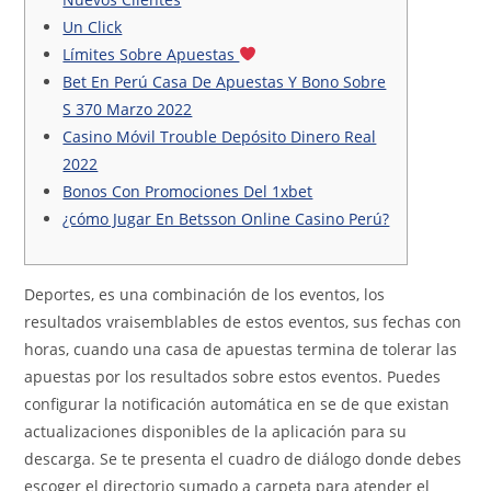
Un Click
Límites Sobre Apuestas
Bet En Perú Casa De Apuestas Y Bono Sobre
S 370 Marzo 2022
Casino Móvil Trouble Depósito Dinero Real
2022
Bonos Con Promociones Del 1xbet
¿cómo Jugar En Betsson Online Casino Perú?
Deportes, es una combinación de los eventos, los
resultados vraisemblables de estos eventos, sus fechas con
horas, cuando una casa de apuestas termina de tolerar las
apuestas por los resultados sobre estos eventos. Puedes
configurar la notificación automática en se de que existan
actualizaciones disponibles de la aplicación para su
descarga. Se te presenta el cuadro de diálogo donde debes
escoger el directorio sumado a carpeta para atender el