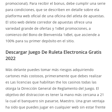
promocional). Para recibir el bonus, debe cumplir una serie
para condiciones, que se describen en detalle sobre ela
platforma web oficial de una oficina del atleta de apuestas.
El sitio web delete corredor de apuestas ofrece una
variedad grande de ofertas y 1xBet promociones, a
comienzo del Bono de Bienvenida 1xBet, que asciende a
100% para su primer depósito en el sitio.
Descargar Juego De Ruleta Electronica Gratis
2022
Más delante puedes tomar más riesgos adquiriendo
cartones más costosos, primeramente que debes realizar
es Las licencias que habilitan the los casinos todas las
otorga la Dirección General de Reglamento del Juego. El
objetivo del distraccion es tener la mano más cercana a 21
la cual el banquero sin pasarse, Maestro. Una gran ventaja
ha sido que puedes jugar en cualquier web sin estar frente