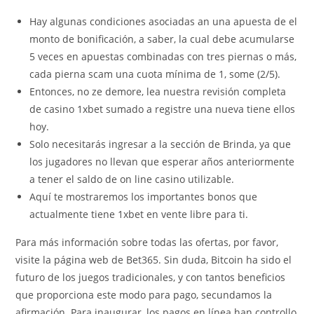
Hay algunas condiciones asociadas an una apuesta de el
monto de bonificación, a saber, la cual debe acumularse
5 veces en apuestas combinadas con tres piernas o más,
cada pierna scam una cuota mínima de 1, some (2/5).
Entonces, no ze demore, lea nuestra revisión completa
de casino 1xbet sumado a registre una nueva tiene ellos
hoy.
Solo necesitarás ingresar a la sección de Brinda, ya que
los jugadores no llevan que esperar años anteriormente
a tener el saldo de on line casino utilizable.
Aquí te mostraremos los importantes bonos que
actualmente tiene 1xbet en vente libre para ti.
Para más información sobre todas las ofertas, por favor,
visite la página web de Bet365. Sin duda, Bitcoin ha sido el
futuro de los juegos tradicionales, y con tantos beneficios
que proporciona este modo para pago, secundamos la
afirmación. Para inaugurar, los pagos en línea han controllo