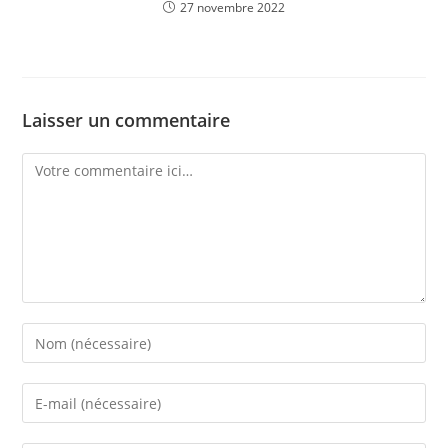
27 novembre 2022
Laisser un commentaire