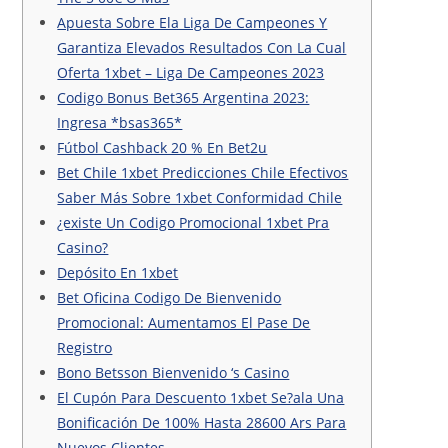
Apuesta Sobre Ela Liga De Campeones Y
Garantiza Elevados Resultados Con La Cual
Oferta 1xbet – Liga De Campeones 2023
Codigo Bonus Bet365 Argentina 2023:
Ingresa *bsas365*
Fútbol Cashback 20 % En Bet2u
Bet Chile 1xbet Predicciones Chile Efectivos
Saber Más Sobre 1xbet Conformidad Chile
¿existe Un Codigo Promocional 1xbet Pra
Casino?
Depósito En 1xbet
Bet Oficina Codigo De Bienvenido
Promocional: Aumentamos El Pase De
Registro
Bono Betsson Bienvenido ‘s Casino
El Cupón Para Descuento 1xbet Se?ala Una
Bonificación De 100% Hasta 28600 Ars Para
Nuevos Clientes