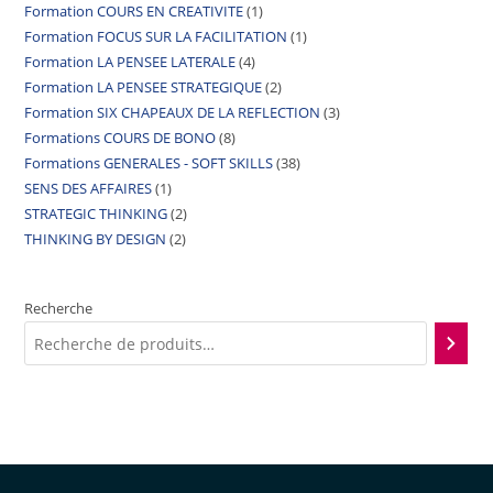
Formation COURS EN CREATIVITE
1
Formation FOCUS SUR LA FACILITATION
1
Formation LA PENSEE LATERALE
4
Formation LA PENSEE STRATEGIQUE
2
Formation SIX CHAPEAUX DE LA REFLECTION
3
Formations COURS DE BONO
8
Formations GENERALES - SOFT SKILLS
38
SENS DES AFFAIRES
1
STRATEGIC THINKING
2
THINKING BY DESIGN
2
Recherche