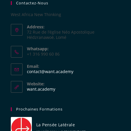
Contactez-Nous
West Africa New Thinking
Address:
72 Rue de l’église Néo Apostolique
Hédzranawoè, Lomé
Whatsapp:
+1 316 990 60 86
Email:
contact@want.academy
Website:
want.academy
Prochaines Formations
La Pensée Latérale