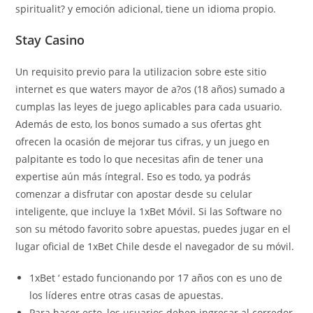
spiritualit? y emoción adicional, tiene un idioma propio.
Stay Casino
Un requisito previo para la utilizacion sobre este sitio
internet es que waters mayor de a?os (18 años) sumado a
cumplas las leyes de juego aplicables para cada usuario.
Además de esto, los bonos sumado a sus ofertas ght
ofrecen la ocasión de mejorar tus cifras, y un juego en
palpitante es todo lo que necesitas afin de tener una
expertise aún más íntegral. Eso es todo, ya podrás
comenzar a disfrutar con apostar desde su celular
inteligente, que incluye la 1xBet Móvil. Si las Software no
son su método favorito sobre apuestas, puedes jugar en el
lugar oficial de 1xBet Chile desde el navegador de su móvil.
1xBet ‘ estado funcionando por 17 años con es uno de
los líderes entre otras casas de apuestas.
Para hacer esto, los usuarios deben ingresar al corredor