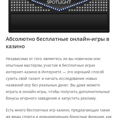
Абсолютно бесплатные онлайн-игры в
казино
Независимо от того, являетесь ли вы новичком или
опытным мастером, участие в бесплатных играх
интернет-казино в Интернете — это хороший способ
сузить свой талант и начать исследование новых
названий игр без реальных денег. Вы даже можете
играть в онлайн-игры, чтобы получить дополнительные
бонусы игорного заведения и запустить рекламу.
Есть много бесплатных игр казино, предлагающих такие
же виды спорта и инициирующих бонусные функции, как