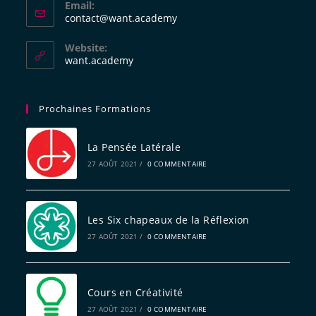
Email:
contact@want.academy
Website:
want.academy
Prochaines Formations
La Pensée Latérale
27 AOÛT 2021
/
0 COMMENTAIRE
Les Six chapeaux de la Réflexion
27 AOÛT 2021
/
0 COMMENTAIRE
Cours en Créativité
27 AOÛT 2021
/
0 COMMENTAIRE