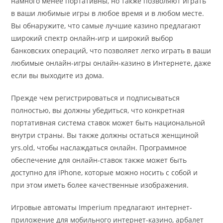
намного менее портативны, но также позволяют играть
в ваши любимые игры в любое время и в любом месте.
Вы обнаружите, что самые лучшие казино предлагают
широкий спектр онлайн-игр и широкий выбор
банковских операций, что позволяет легко играть в ваши
любимые онлайн-игры онлайн-казино в Интернете, даже
если вы выходите из дома.
Прежде чем регистрироваться и подписываться
полностью, вы должны убедиться, что конкретная
портативная система ставок может быть национальной
внутри страны. Вы также должны остаться женщиной
yrs.old, чтобы наслаждаться онлайн. Программное
обеспечение для онлайн-ставок также может быть
доступно для iPhone, которые можно носить с собой и
при этом иметь более качественные изображения.
Игровые автоматы Imperium предлагают интернет-
приложение для мобильного интернет-казино, арбалет