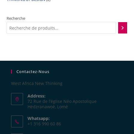
Recherche
Contactez-Nous
West Africa New Thinking
Address:
72 Rue de l’église Néo Apostolique
Hédzranawoè, Lomé
Whatsapp:
+1 316 990 60 86