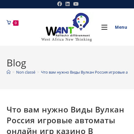
0
Menu
Blog
>
Non classé
>
Что вам нужно Виды Вулкан Россия игровые авт
Что вам нужно Виды Вулкан
Россия игровые автоматы
онлайн игр казино В