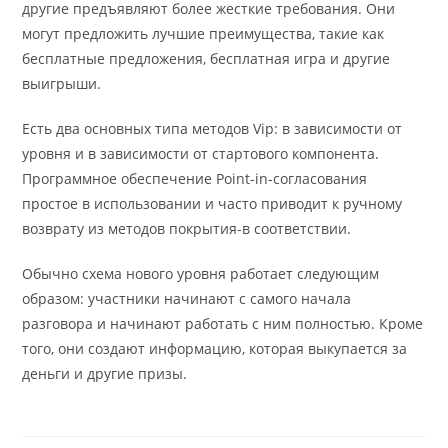
другие предъявляют более жесткие требования. Они
могут предложить лучшие преимущества, такие как
бесплатные предложения, бесплатная игра и другие
выигрыши.
Есть два основных типа методов Vip: в зависимости от
уровня и в зависимости от стартового компонента.
Программное обеспечение Point-in-согласования
простое в использовании и часто приводит к ручному
возврату из методов покрытия-в соответствии.
Обычно схема нового уровня работает следующим
образом: участники начинают с самого начала
разговора и начинают работать с ним полностью. Кроме
того, они создают информацию, которая выкупается за
деньги и другие призы.