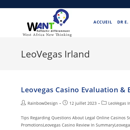
ACCUEIL
DR E.
LeoVegas Irland
Leovegas Casino Evaluation &
RainbowDesign
12 juillet 2023
LeoVegas I
Tips Regarding Questions About Legal Online Casinos 
PromotionsLeovegas Casino Review In SummaryLeovegas