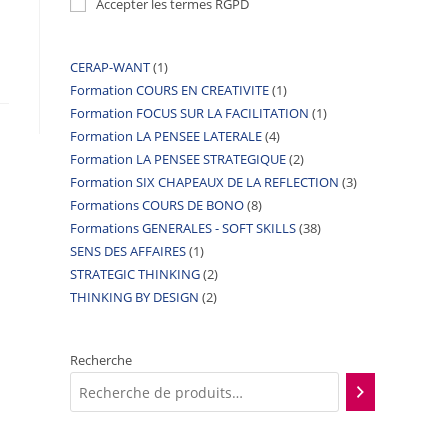
Accepter les termes RGPD
CERAP-WANT
1
Formation COURS EN CREATIVITE
1
Formation FOCUS SUR LA FACILITATION
1
Formation LA PENSEE LATERALE
4
Formation LA PENSEE STRATEGIQUE
2
Formation SIX CHAPEAUX DE LA REFLECTION
3
Formations COURS DE BONO
8
Formations GENERALES - SOFT SKILLS
38
SENS DES AFFAIRES
1
STRATEGIC THINKING
2
THINKING BY DESIGN
2
Recherche