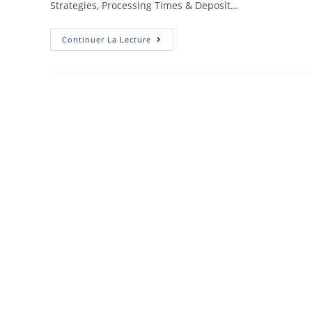
Strategies, Processing Times & Deposit…
Continuer La Lecture