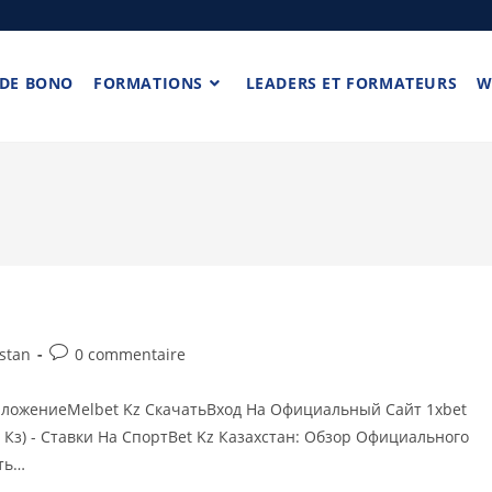
 DE BONO
FORMATIONS
LEADERS ET FORMATEURS
W
stan
0 commentaire
ложениеMelbet Kz СкачатьВход На Официальный Сайт 1xbet
Кз) - Ставки На СпортBet Kz Казахстан: Обзор Официального
ть…