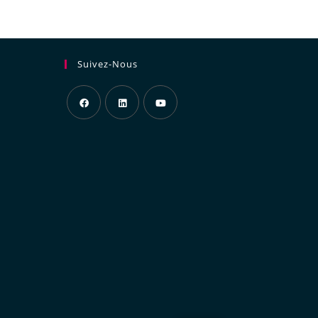
Suivez-Nous