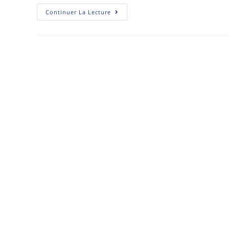
Continuer La Lecture