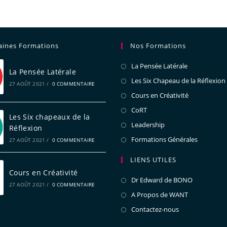
aines Formations
Nos Formations
La Pensée Latérale
La Pensée Latérale
Les Six Chapeau de la Réflexion
27 AOÛT 2021
/
0 COMMENTAIRE
Cours en Créativité
CoRT
Les Six chapeaux de la
Leadership
Réflexion
Formations Générales
27 AOÛT 2021
/
0 COMMENTAIRE
LIENS UTILES
Cours en Créativité
Dr Edward de BONO
27 AOÛT 2021
/
0 COMMENTAIRE
A Propos de WANT
Contactez-nous