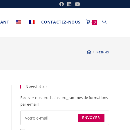
ANT
CONTACTEZ-NOUS
0
>
казино
Newsletter
Recevez nos prochains programmes de formations
par e-mail !
ENVOYER