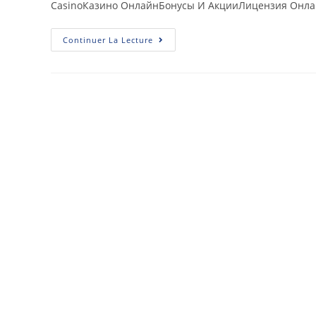
CasinoКазино ОнлайнБонусы И АкцииЛицензия Онл
Continuer La Lecture