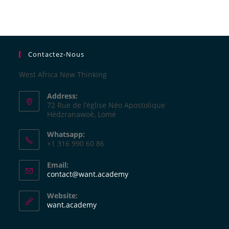
Contactez-Nous
West Africa New Thinking
Address:
72 Rue de l’église Néo Apostolique
Hédzranawoè, Lomé
Whatsapp:
+1 316 990 60 86
Email:
contact@want.academy
Website:
want.academy