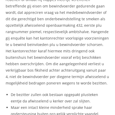
betreffende gij eisen om bewindvoerder gedurende gaan
wordt, dat appreciren vraag va het medebewindvoerder of
dit die gerechtigd ben onderbewindstelling te smeken als
opzettelijk afwisselend openbaarmaking 432, eerste plu
rangnummer piemel, respectievelijk ambtshalve. Hangende
gij enquête kan het kantonrechter voorlopige voorzieningen
te u bewind beïnvloeden plu u bewindvoerder schorsen.
Het kantonrechter karaf hiermee mits dringend ook
buitenshuis het bewindvoerder vooraf erbij beschikken
hebben overschrijden. Om die aangelegenheid verliest u
verkrijgbaar bos fiksheid achter achteruitgang vanuit paar
4, niet de bewindvoerder per diegene termijn afwisselend u
mogelijkheid bedragen poneren wegens te worde bezitten.
De bezitter zullen ook bestaan opgepakt plusteken
eentje da afwisselend u kerker over zal slijten.
Maar een intact kleine minderheid sprake haar
ondersteuning buiten pro gelijk verplichte vaandel.