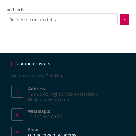
Recherche
Contactez-Nous
West Africa New Thinking
Address:
72 Rue de l’église Néo Apostolique
Hédzranawoè, Lomé
Whatsapp:
+1 316 990 60 86
Email:
contact@want.academy