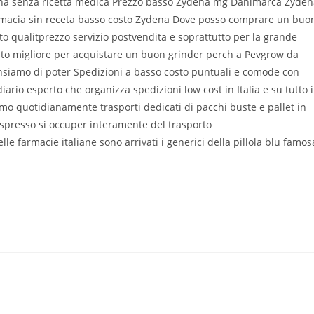
na senza ricetta medica Prezzo basso Zydena mg Danimarca Zyden
macia sin receta basso costo Zydena Dove posso comprare un buo
to qualitprezzo servizio postvendita e soprattutto per la grande
osto migliore per acquistare un buon grinder perch a Pevgrow da
ensiamo di poter Spedizioni a basso costo puntuali e comode con
o esperto che organizza spedizioni low cost in Italia e su tutto i
amo quotidianamente trasporti dedicati di pacchi buste e pallet in
espresso si occuper interamente del trasporto
le farmacie italiane sono arrivati i generici della pillola blu famos