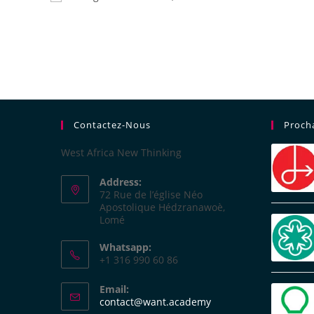
Contactez-Nous
Proch
West Africa New Thinking
Address:
72 Rue de l’église Néo
Apostolique Hédzranawoè,
Lomé
Whatsapp:
+1 316 990 60 86
Email:
contact@want.academy