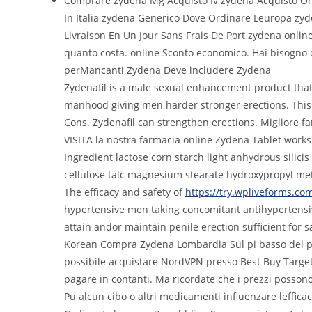
Comprare zydena Mg Acquisto Iv zydena Acquisto On
In Italia zydena Generico Dove Ordinare Leuropa zy
Livraison En Un Jour Sans Frais De Port zydena onlin
quanto costa. online Sconto economico. Hai bisogno di
perMancanti Zydena Deve includere Zydena
Zydenafil is a male sexual enhancement product that 
manhood giving men harder stronger erections. This p
Cons. Zydenafil can strengthen erections. Migliore f
VISITA la nostra farmacia online Zydena Tablet works 
Ingredient lactose corn starch light anhydrous silici
cellulose talc magnesium stearate hydroxypropyl methy
The efficacy and safety of
https://try.wpliveforms.c
hypertensive men taking concomitant antihypertensive 
attain andor maintain penile erection sufficient for s
Korean Compra Zydena Lombardia Sul pi basso del po
possibile acquistare NordVPN presso Best Buy Target 
pagare in contanti. Ma ricordate che i prezzi possono
Pu alcun cibo o altri medicamenti influenzare leffi