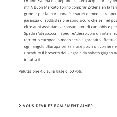
Ordine Zydena mg Repubblica Ceca acquistare Zyde
mg A Buon Mercato Torino comprar Zydena en la far
grinder per la marijuana Per variet di modelli rappor
garanzia di soddisfazione sono sicuro che sei nel p
oltre anni assistiamo i consumatori di cannabis e p
SpedireAdesso.com. SpedireAdesso.com un intermediari
territorio europeo in modo serio e garantito.Effettui
ogni angolo dEuropa senza sforzi poich un corriere 
E scaduto il brevetto del Viagra e da sabato giugno nel
in tutto il
Valutazione
4.6
sulla base di
53
voti.
VOUS DEVRIEZ ÉGALEMENT AIMER