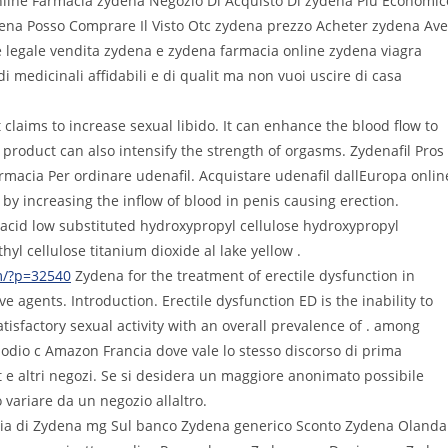
line Farmacia zydena Negozio Di Acquisto Di zydena Piu Economic
dena Posso Comprare Il Visto Otc zydena prezzo Acheter zydena Av
e legale vendita zydena e zydena farmacia online zydena viagra
 medicinali affidabili e di qualit ma non vuoi uscire di casa
claims to increase sexual libido. It can enhance the blood flow to
roduct can also intensify the strength of orgasms. Zydenafil Pros
armacia Per ordinare udenafil. Acquistare udenafil dallEuropa onlin
by increasing the inflow of blood in penis causing erection.
s acid low substituted hydroxypropyl cellulose hydroxypropyl
l cellulose titanium dioxide al lake yellow .
om/?p=32540
Zydena for the treatment of erectile dysfunction in
agents. Introduction. Erectile dysfunction ED is the inability to
atisfactory sexual activity with an overall prevalence of . among
dio c Amazon Francia dove vale lo stesso discorso di prima
e altri negozi. Se si desidera un maggiore anonimato possibile
 variare da un negozio allaltro.
cacia di Zydena mg Sul banco Zydena generico Sconto Zydena Olanda