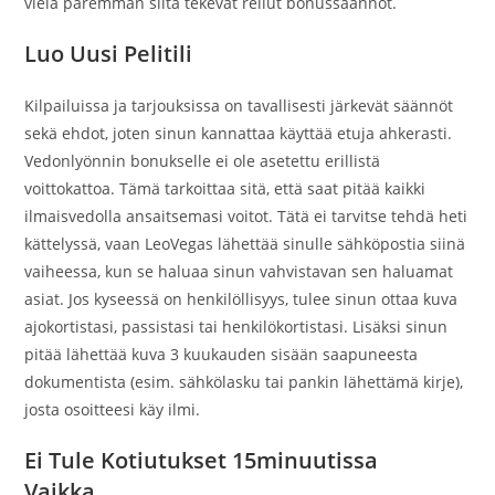
vielä paremman siitä tekevät reilut bonussäännöt.
Luo Uusi Pelitili
Kilpailuissa ja tarjouksissa on tavallisesti järkevät säännöt
sekä ehdot, joten sinun kannattaa käyttää etuja ahkerasti.
Vedonlyönnin bonukselle ei ole asetettu erillistä
voittokattoa. Tämä tarkoittaa sitä, että saat pitää kaikki
ilmaisvedolla ansaitsemasi voitot. Tätä ei tarvitse tehdä heti
kättelyssä, vaan LeoVegas lähettää sinulle sähköpostia siinä
vaiheessa, kun se haluaa sinun vahvistavan sen haluamat
asiat. Jos kyseessä on henkilöllisyys, tulee sinun ottaa kuva
ajokortistasi, passistasi tai henkilökortistasi. Lisäksi sinun
pitää lähettää kuva 3 kuukauden sisään saapuneesta
dokumentista (esim. sähkölasku tai pankin lähettämä kirje),
josta osoitteesi käy ilmi.
Ei Tule Kotiutukset 15minuutissa
Vaikka…