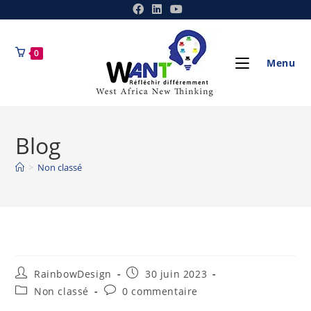
0
Menu
Blog
>
Non classé
RainbowDesign
30 juin 2023
Non classé
0 commentaire