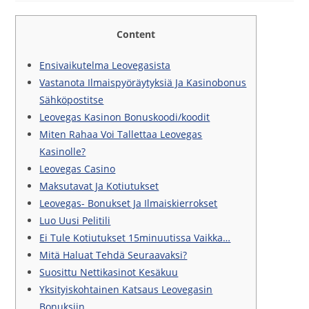
Content
Ensivaikutelma Leovegasista
Vastanota Ilmaispyöräytyksiä Ja Kasinobonus
Sähköpostitse
Leovegas Kasinon Bonuskoodi/koodit
Miten Rahaa Voi Tallettaa Leovegas
Kasinolle?
Leovegas Casino
Maksutavat Ja Kotiutukset
Leovegas- Bonukset Ja Ilmaiskierrokset
Luo Uusi Pelitili
Ei Tule Kotiutukset 15minuutissa Vaikka…
Mitä Haluat Tehdä Seuraavaksi?
Suosittu Nettikasinot Kesäkuu
Yksityiskohtainen Katsaus Leovegasin
Bonuksiin