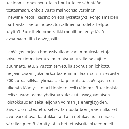
kasinon kiinnostavuutta ja houkuttelee vähintään
testaamaan, onko sivusto maineensa veroinen.
[newline]Mobiilikasino on epäilyksettä yksi Pohjoismaiden
parhaista – se on nopea, turvallinen ja todella helppo
käyttää. Suosittelemme kaikki mobiilipelien ystäviä
avaamaan tilin LeoVegasille.
LeoVegas tarjoaa bonussivullaan varsin mukavia etuja,
joista ensimmäisenä silmiin pistää uusille pelaajille
suunnattu etu. Sivuston tervetuliaisbonus on lohkottu
neljään osaan, joka tarkoittaa enimmillään varsin sievoista
700 euroa silkkaa ylimääräistä pelirahaa. LeoVegasin on
ulkonäöltään yksi markkinoiden tyylikkäimmistä kasinoista.
Pelisivuston teema yhdistää sulavasti lasvegasmaisen
loistokkuuden sekä leijonan voiman ja energisyyden.
Sivusto on toteutettu selkeyttä noudattaen ja sen ulkoiset
avut vaikuttavat laadukkailta. Tällä nettikasinolla ilmassa
väreilee pientä jännitystä ja heti etusivulta alkaen mieli