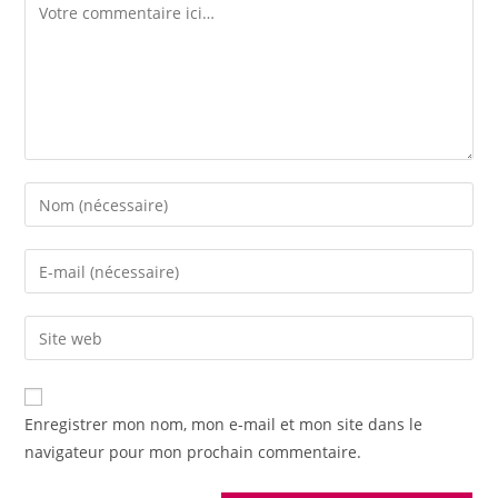
Enregistrer mon nom, mon e-mail et mon site dans le
navigateur pour mon prochain commentaire.