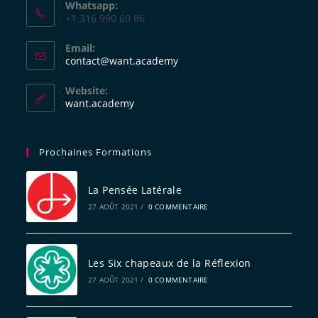
Whatsapp:
+1 316 990 60 86
Email:
contact@want.academy
Website:
want.academy
Prochaines Formations
La Pensée Latérale
27 AOÛT 2021
/
0 COMMENTAIRE
Les Six chapeaux de la Réflexion
27 AOÛT 2021
/
0 COMMENTAIRE