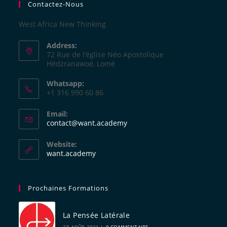
Contactez-Nous
West Africa New Thinking
Address:
72 Rue de l’église Néo Apostolique
Hédzranawoè, Lomé
Whatsapp:
+1 316 990 60 86
Email:
contact@want.academy
Website:
want.academy
Prochaines Formations
La Pensée Latérale